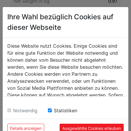
0.97
net weight in kg
0.97
gross weight in kg
Ihre Wahl bezüglich Cookies auf
dieser Webseite
packaging
0
packaging height in mm
Diese Website nutzt Cookies. Einige Cookies sind
0
packaging width in mm
für eine gute Funktion der Website notwendig und
können daher vom Besucher nicht abgelehnt
0
packaging length in mm
werden, wenn Sie diese Website besuchen möchten.
Andere Cookies werden von Partnern zu
general data
Analysezwecken verwendet, oder um Funktionen
von Sozial Media Plattformen anbieten zu können.
9120058373084
EAN code
Diese können auf Wunsch abgelehnt werden. Sofern
sie unsere Webseite weiter nutzen, geben Sie
Einwilligung zu unseren Cookies.
Notwendig
Statistiken
POPULAR PRODUCTS
Details anzeigen
Ausgewählte Cookies erlauben