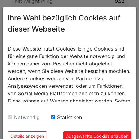
0.52
net weight in kg
0.54
gross weight in kg
Ihre Wahl bezüglich Cookies auf
dieser Webseite
packaging
100
packaging height in mm
Diese Website nutzt Cookies. Einige Cookies sind
500
packaging width in mm
für eine gute Funktion der Website notwendig und
können daher vom Besucher nicht abgelehnt
800
packaging length in mm
werden, wenn Sie diese Website besuchen möchten.
Andere Cookies werden von Partnern zu
general data
Analysezwecken verwendet, oder um Funktionen
von Sozial Media Plattformen anbieten zu können.
9120039907383
EAN code
Diese können auf Wunsch abgelehnt werden. Sofern
sie unsere Webseite weiter nutzen, geben Sie
Einwilligung zu unseren Cookies.
Notwendig
Statistiken
POPULAR PRODUCTS
Details anzeigen
Ausgewählte Cookies erlauben