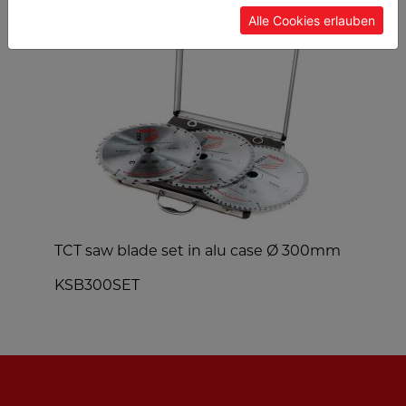
Alle Cookies erlauben
TCT saw blade set in alu case Ø 300mm
Y
KSB300SET
Y