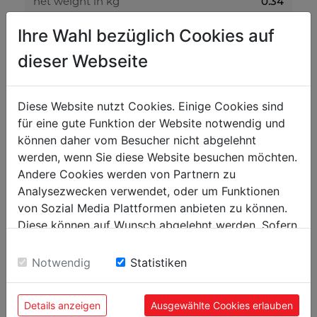
net weight in kg
0.34
gross weight in kg
0.36
Ihre Wahl bezüglich Cookies auf
dieser Webseite
packaging
packaging height in mm
40
Diese Website nutzt Cookies. Einige Cookies sind
packaging width in mm
400
für eine gute Funktion der Website notwendig und
können daher vom Besucher nicht abgelehnt
packaging length in mm
425
werden, wenn Sie diese Website besuchen möchten.
Andere Cookies werden von Partnern zu
general data
Analysezwecken verwendet, oder um Funktionen
EAN code
9120039903378
von Sozial Media Plattformen anbieten zu können.
Diese können auf Wunsch abgelehnt werden. Sofern
sie unsere Webseite weiter nutzen, geben Sie
Einwilligung zu unseren Cookies.
Notwendig
Statistiken
POPULAR PRODUCTS
Details anzeigen
Ausgewählte Cookies erlauben