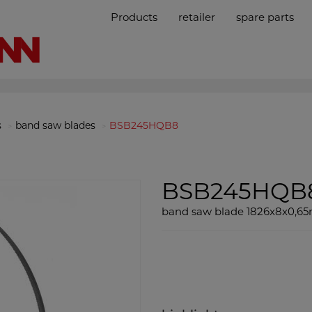
Products
retailer
spare parts
s
band saw blades
BSB245HQB8
BSB245HQB
band saw blade 1826x8x0,6