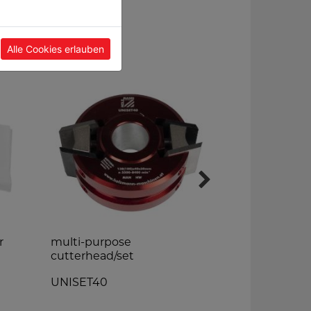
Alle Cookies erlauben
r
multi-purpose
extraction
cutterhead/set
4lfm
UNISET40
ABS100MM