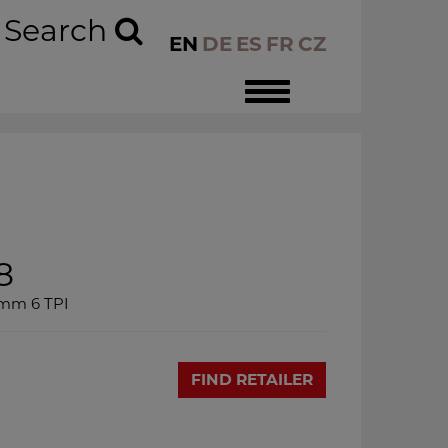
Search
EN
DE
ES
FR
CZ
Toggle
navigation
8
5mm 6 TPI
FIND RETAILER