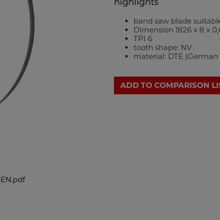
highlights
band saw blade suita
Dimension 1826 x 8 x 
TPI 6
tooth shape: NV
material: DTE (German s
ADD TO COMPARISON LI
EN.pdf