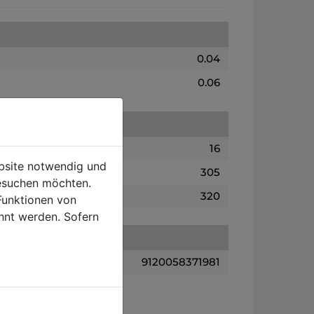
0.04
0.06
16
ebsite notwendig und
305
esuchen möchten.
320
Funktionen von
hnt werden. Sofern
9120058371981