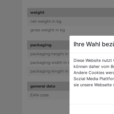
weight
net weight in kg
gross weight in kg
Ihre Wahl bez
packaging
packaging height in mm
Diese Website nutzt 
packaging width in mm
können daher vom Be
packaging length in mm
Andere Cookies werd
Sozial Media Plattf
sie unsere Webseite 
general data
EAN code