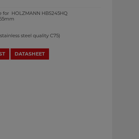
ble for HOLZMANN HBS245HQ
0,65mm
tainless steel quality C75)
ST
DATASHEET