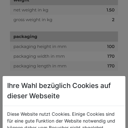
net weight in kg
1.50
gross weight in kg
2
packaging
packaging height in mm
100
packaging width in mm
170
packaging length in mm
170
general data
Ihre Wahl bezüglich Cookies auf
EAN code
9120039908151
dieser Webseite
Diese Website nutzt Cookies. Einige Cookies sind
für eine gute Funktion der Website notwendig und
RECOMMENDED PRODUCT
können daher vom Besucher nicht abgelehnt