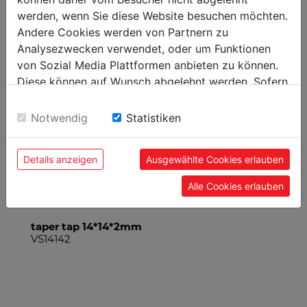
werden, wenn Sie diese Website besuchen möchten.
ACCESSORIES
Andere Cookies werden von Partnern zu
Analysezwecken verwendet, oder um Funktionen
von Sozial Media Plattformen anbieten zu können.
Diese können auf Wunsch abgelehnt werden. Sofern
sie unsere Webseite weiter nutzen, geben Sie
Einwilligung zu unseren Cookies.
Notwendig
Statistiken
Details anzeigen
Ausgewählte Cookies erlauben
Alle Cookies erlauben
taper tap 14*14*2mm
tap
VS14142
VS1