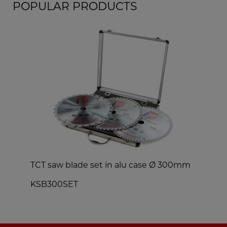
POPULAR PRODUCTS
TCT saw blade set in alu case Ø 300mm
d
KSB300SET