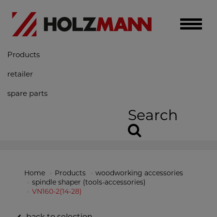
Toggle
naviga
Products
retailer
spare parts
Search
Home
Products
woodworking accessories
spindle shaper (tools-accessories)
VN160-2(14-28)
back to selection