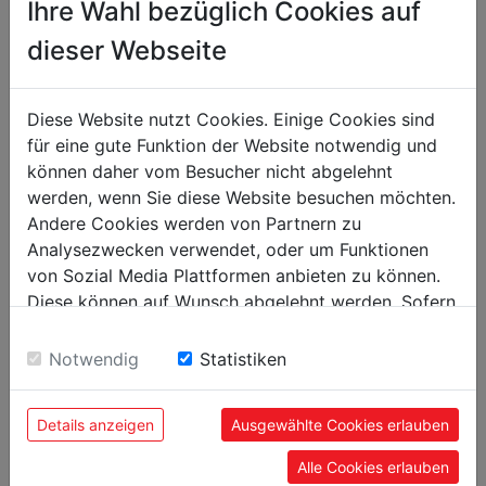
Ihre Wahl bezüglich Cookies auf
packaging
dieser Webseite
172
packaging height in mm
150
packaging width in mm
Diese Website nutzt Cookies. Einige Cookies sind
114
packaging length in mm
für eine gute Funktion der Website notwendig und
können daher vom Besucher nicht abgelehnt
general data
werden, wenn Sie diese Website besuchen möchten.
Andere Cookies werden von Partnern zu
9120039908847
EAN code
Analysezwecken verwendet, oder um Funktionen
von Sozial Media Plattformen anbieten zu können.
Diese können auf Wunsch abgelehnt werden. Sofern
sie unsere Webseite weiter nutzen, geben Sie
Einwilligung zu unseren Cookies.
POPULAR PRODUCTS
Notwendig
Statistiken
Details anzeigen
Ausgewählte Cookies erlauben
Alle Cookies erlauben