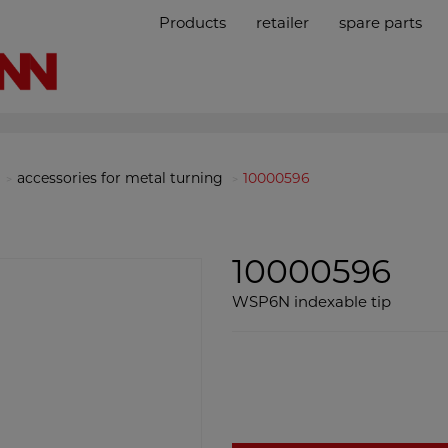
Products
retailer
spare parts
accessories for metal turning
10000596
10000596
WSP6N indexable tip