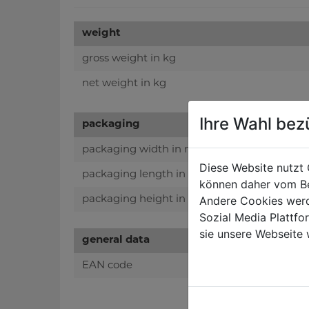
weight
gross weight in kg
net weight in kg
Ihre Wahl bez
packaging
packaging width in mm
Diese Website nutzt 
packaging length in mm
können daher vom Be
Andere Cookies werd
packaging height in mm
Sozial Media Plattf
sie unsere Webseite 
general data
EAN code