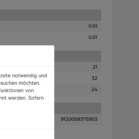
0.01
0.01
21
ebsite notwendig und
32
esuchen möchten.
24
Funktionen von
hnt werden. Sofern
9120058375903