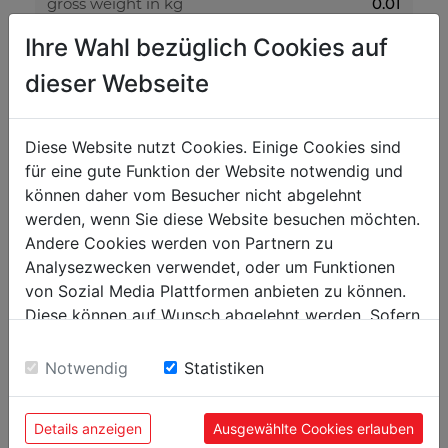
0.01
gross weight in kg
0.01
Ihre Wahl bezüglich Cookies auf
net weight in kg
dieser Webseite
packaging
0
packaging width in mm
Diese Website nutzt Cookies. Einige Cookies sind
für eine gute Funktion der Website notwendig und
0
packaging length in mm
können daher vom Besucher nicht abgelehnt
0
packaging height in mm
werden, wenn Sie diese Website besuchen möchten.
Andere Cookies werden von Partnern zu
Analysezwecken verwendet, oder um Funktionen
general data
von Sozial Media Plattformen anbieten zu können.
9120058377051
EAN code
Diese können auf Wunsch abgelehnt werden. Sofern
sie unsere Webseite weiter nutzen, geben Sie
Einwilligung zu unseren Cookies.
Notwendig
Statistiken
POPULAR PRODUCTS
Details anzeigen
Ausgewählte Cookies erlauben