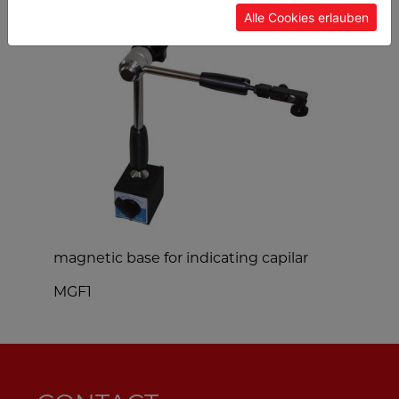
Alle Cookies erlauben
magnetic base for indicating capilar
t
MGF1
9