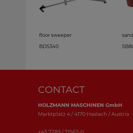
slide
floor sweeper
sand
BDS340
SB8
CONTACT
HOLZMANN MASCHINEN GmbH
Marktplatz 4 / 4170 Haslach / Austria
+43 7289 / 71562-0