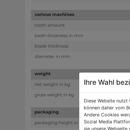
various machines
tooth amount
tooth thickness in mm
blade thickness
diameter in mm
weight
Ihre Wahl bez
net weight in kg
gross weight in kg
Diese Website nutzt 
können daher vom Be
packaging
Andere Cookies werd
Sozial Media Plattf
packaging height in mm
sie unsere Webseite 