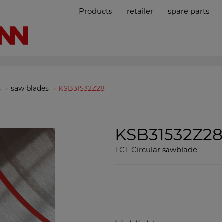
Products
retailer
spare parts
s
saw blades
KSB31532Z28
KSB31532Z2
TCT Circular sawblade