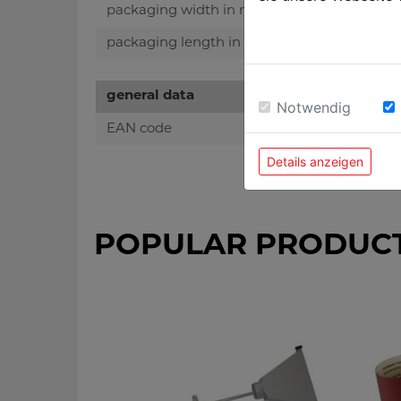
packaging width in mm
packaging length in mm
general data
Notwendig
EAN code
Details anzeigen
POPULAR PRODUC