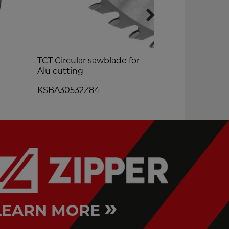
TCT Circular sawblade for
sanding dis
Alu cutting
Ø254xk80
KSBA30532Z84
STKTSM250
»
LEARN MORE