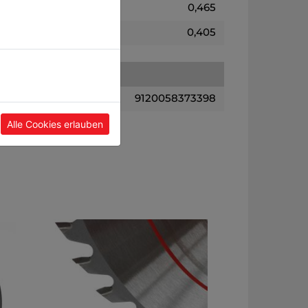
0,465
0,405
9120058373398
Alle Cookies erlauben