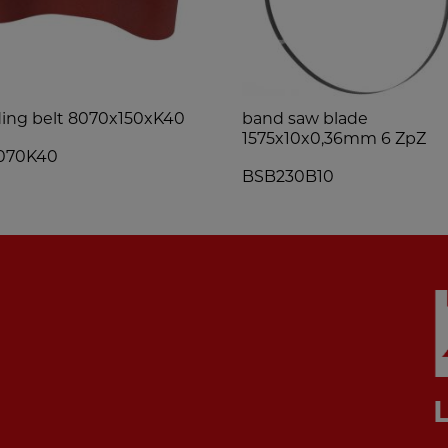
ing belt 8070x150xK40
band saw blade
1575x10x0,36mm 6 ZpZ
070K40
BSB230B10