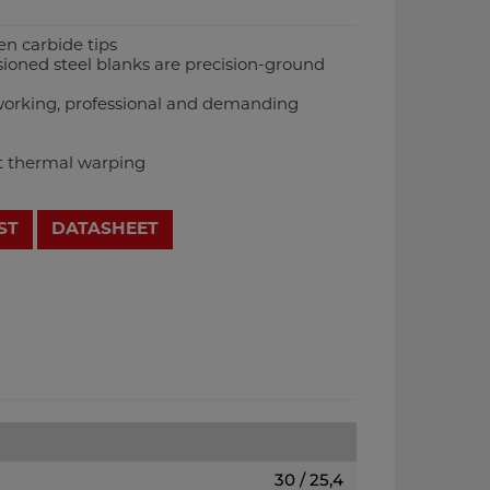
en carbide tips
ioned steel blanks are precision-ground
-working, professional and demanding
st thermal warping
ST
DATASHEET
30 / 25,4