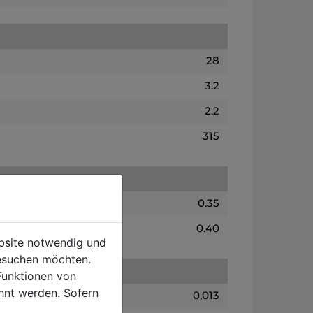
28
3.2
2.2
315
0.35
0.40
ebsite notwendig und
esuchen möchten.
Funktionen von
hnt werden. Sofern
0,013