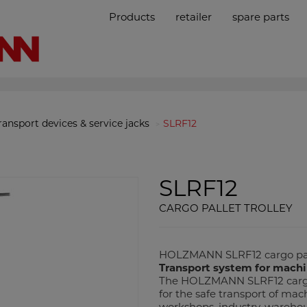
Products
retailer
spare parts
ransport devices & service jacks
SLRF12
SLRF12
CARGO PALLET TROLLEY
HOLZMANN SLRF12 cargo pall
Transport system for machi
The HOLZMANN SLRF12 cargo pa
for the safe transport of ma
workshops, industry, warehou