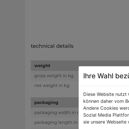
technical details
weight
Ihre Wahl bez
gross weight in kg
net weight in kg
Diese Website nutzt 
können daher vom Be
packaging
Andere Cookies werd
packaging width in mm
Sozial Media Plattf
sie unsere Webseite 
packaging length in mm