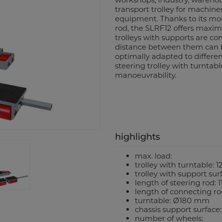
transport trolley for machines
equipment. Thanks to its mo
rod, the SLRF12 offers maximu
trolleys with supports are co
distance between them can b
optimally adapted to differe
steering trolley with turntab
manoeuvrability.
highlights
max. load:
trolley with turntable: 12
trolley with support surf
length of steering rod:
length of connecting 
turntable: Ø180 mm
chassis support surface
number of wheels: