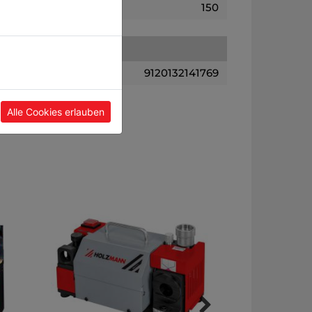
150
9120132141769
Alle Cookies erlauben