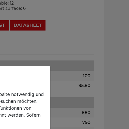
ble: 12
rt surface: 6
ST
DATASHEET
100
95.80
ebsite notwendig und
esuchen möchten.
Funktionen von
580
hnt werden. Sofern
790