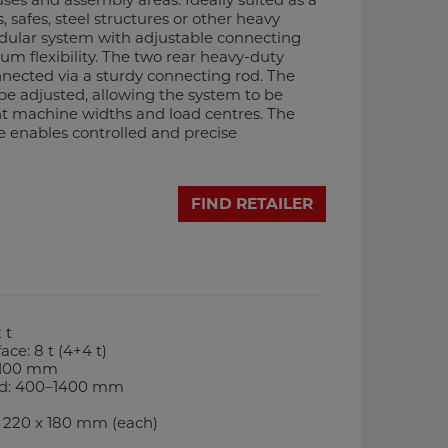
, safes, steel structures or other heavy
dular system with adjustable connecting
m flexibility. The two rear heavy-duty
nnected via a sturdy connecting rod. The
e adjusted, allowing the system to be
nt machine widths and load centres. The
le enables controlled and precise
FIND RETAILER
 t
ace: 8 t (4+4 t)
 1100 mm
rod: 400–1400 mm
: 220 x 180 mm (each)