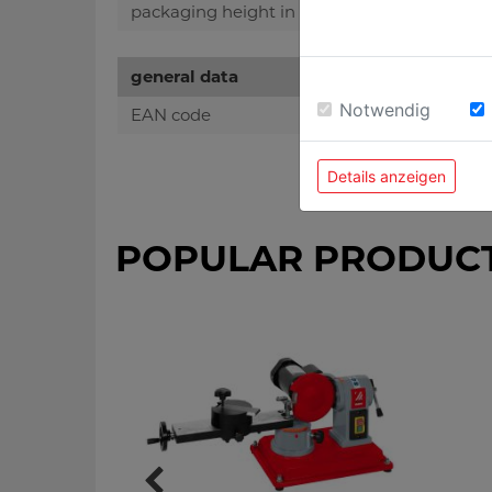
packaging height in mm
general data
Notwendig
EAN code
Details anzeigen
POPULAR PRODUC