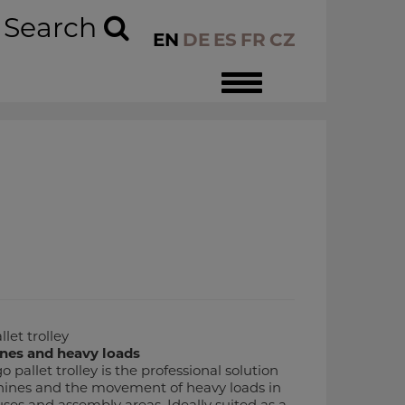
Search
EN
DE
ES
FR
CZ
Toggle
navigation
et trolley
nes and heavy loads
llet trolley is the professional solution
chines and the movement of heavy loads in
ses and assembly areas. Ideally suited as a