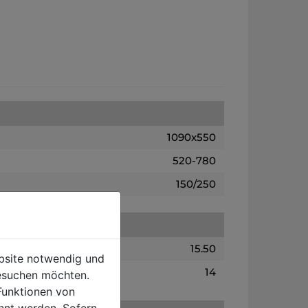
1090x550
520-780
150/250
15.50
ebsite notwendig und
14
esuchen möchten.
Funktionen von