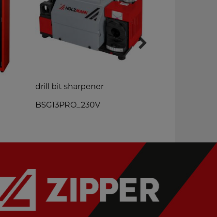
drill bit sharpener
shop press
BSG13PRO_230V
WP20H