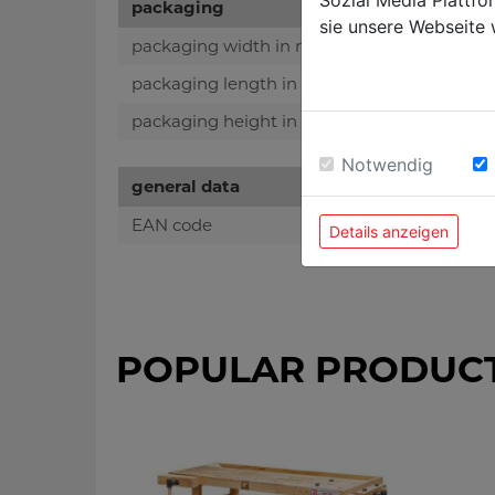
Sozial Media Plattf
packaging
sie unsere Webseite 
packaging width in mm
packaging length in mm
packaging height in mm
Notwendig
general data
EAN code
Details anzeigen
POPULAR PRODUC