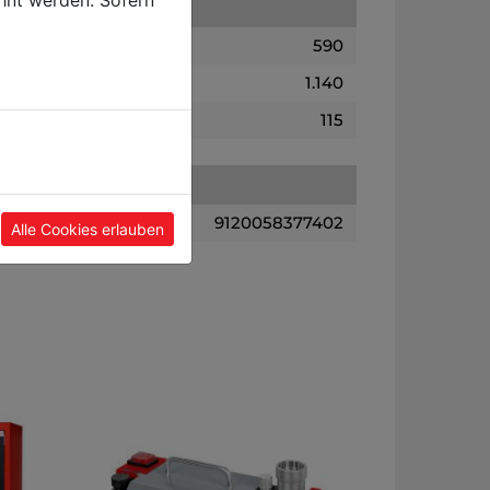
hnt werden. Sofern
590
1.140
115
9120058377402
Alle Cookies erlauben