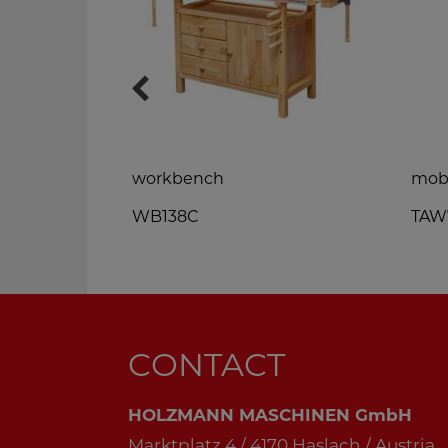
workbench
mobi
WB138C
TAW
CONTACT
HOLZMANN MASCHINEN GmbH
Marktplatz 4 / 4170 Haslach / Austria