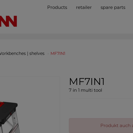
Products
retailer
spare parts
orkbenches | shelves
MF7IN1
MF7IN1
7 in 1 multi tool
Produkt auch a