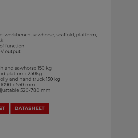
e: workbench, sawhorse, scaffold, platform,
ck
of function
0V output
h and sawhorse 150 kg
and platform 250kg
olly and hand truck 150 kg
 1090 x 550 mm
adjustable 520-780 mm
ST
DATASHEET