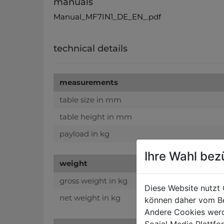
manuals
Manual_MF7IN1_DE_EN_.pdf
technical details
measurements
table size in mm
table height in mm
payload in kg
Ihre Wahl bez
weight
gross weight in kg
Diese Website nutzt 
net weight in kg
können daher vom Be
Andere Cookies werd