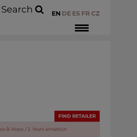
Search
EN
DE
ES
FR
CZ
Toggle
navigation
FIND RETAILER
ls B-Ware / 2. Wahl erhältlich