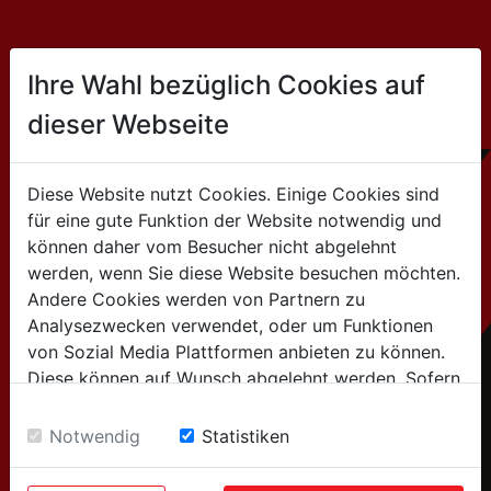
CONTACT
Ihre Wahl bezüglich Cookies auf
dieser Webseite
HOLZMANN MASCHINEN GmbH
Marktplatz 4 / 4170 Haslach / Austria
Diese Website nutzt Cookies. Einige Cookies sind
für eine gute Funktion der Website notwendig und
+43 7289 / 71562-0
können daher vom Besucher nicht abgelehnt
werden, wenn Sie diese Website besuchen möchten.
for general information
Andere Cookies werden von Partnern zu
Analysezwecken verwendet, oder um Funktionen
(Info about products, company,...):
von Sozial Media Plattformen anbieten zu können.
info@holzmann-maschinen.at
Diese können auf Wunsch abgelehnt werden. Sofern
sie unsere Webseite weiter nutzen, geben Sie
for after-sales service
Einwilligung zu unseren Cookies.
Notwendig
Statistiken
(spare parts, service requests,..):