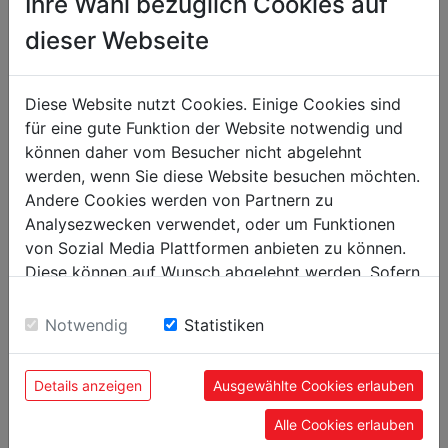
Ihre Wahl bezüglich Cookies auf
packaging
dieser Webseite
packaging height in mm
50
packaging width in mm
100
Diese Website nutzt Cookies. Einige Cookies sind
packaging length in mm
100
für eine gute Funktion der Website notwendig und
können daher vom Besucher nicht abgelehnt
general data
werden, wenn Sie diese Website besuchen möchten.
EAN code
9120039900735
Andere Cookies werden von Partnern zu
Analysezwecken verwendet, oder um Funktionen
von Sozial Media Plattformen anbieten zu können.
Diese können auf Wunsch abgelehnt werden. Sofern
sie unsere Webseite weiter nutzen, geben Sie
POPULAR PRODUCTS
Einwilligung zu unseren Cookies.
Notwendig
Statistiken
Details anzeigen
Ausgewählte Cookies erlauben
Alle Cookies erlauben