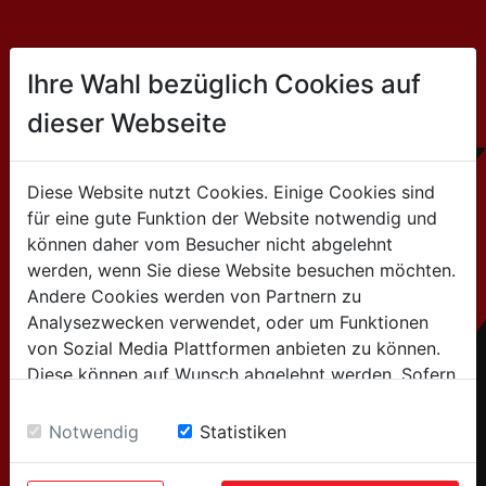
CONTACT
Ihre Wahl bezüglich Cookies auf
dieser Webseite
HOLZMANN MASCHINEN GmbH
Marktplatz 4 / 4170 Haslach / Austria
Diese Website nutzt Cookies. Einige Cookies sind
für eine gute Funktion der Website notwendig und
+43 7289 / 71562-0
können daher vom Besucher nicht abgelehnt
werden, wenn Sie diese Website besuchen möchten.
for general information
Andere Cookies werden von Partnern zu
Analysezwecken verwendet, oder um Funktionen
(Info about products, company,...):
von Sozial Media Plattformen anbieten zu können.
info@holzmann-maschinen.at
Diese können auf Wunsch abgelehnt werden. Sofern
sie unsere Webseite weiter nutzen, geben Sie
for after-sales service
Einwilligung zu unseren Cookies.
Notwendig
Statistiken
(spare parts, service requests,..):