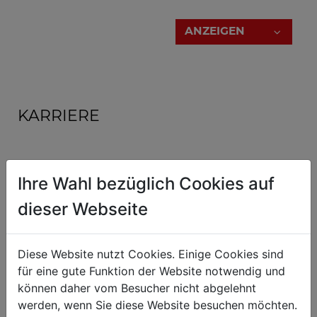
Klicken Sie dazu einfach auf die
"ANZEIGEN"
-
Schaltfläche.
ANZEIGEN
Geschäftsführung
KARRIERE
Ihre Wahl bezüglich Cookies auf
Teammitglied technische Dokumentation
Fachkraft (Büro)
dieser Webseite
ANZEIGEN
Teammitglied IT
Diese Website nutzt Cookies. Einige Cookies sind
Fachkraft (Büro)
für eine gute Funktion der Website notwendig und
können daher vom Besucher nicht abgelehnt
werden, wenn Sie diese Website besuchen möchten.
DI (FH) Daniel Schörgenhuber
Lehrling Betriebslogistik
Geschäftsführung