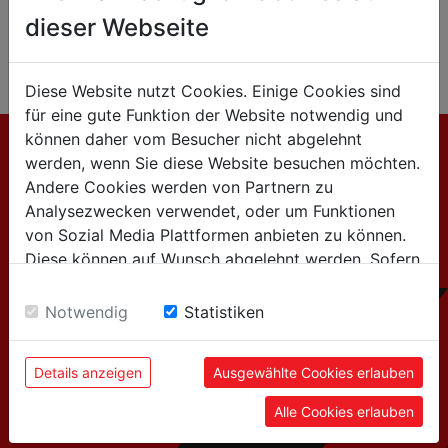
Honeder!
dieser Webseite
Danke an unser Team. HOLZMANN Your Job. Our
Tools.
Diese Website nutzt Cookies. Einige Cookies sind
für eine gute Funktion der Website notwendig und
können daher vom Besucher nicht abgelehnt
werden, wenn Sie diese Website besuchen möchten.
KONTAKT
Andere Cookies werden von Partnern zu
Analysezwecken verwendet, oder um Funktionen
von Sozial Media Plattformen anbieten zu können.
HOLZMANN MASCHINEN GmbH
Diese können auf Wunsch abgelehnt werden. Sofern
Marktplatz 4 | 4170 Haslach | Austria
sie unsere Webseite weiter nutzen, geben Sie
Tel:+43 7289 715 62-0
Einwilligung zu unseren Cookies.
Notwendig
Statistiken
für allgemeine Anfragen
Details anzeigen
Ausgewählte Cookies erlauben
(Info über Produkte, Unternehmen,...):
Alle Cookies erlauben
info@holzmann-maschinen.at