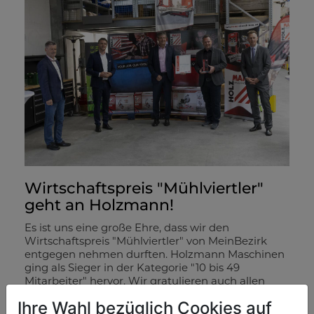
Wirtschaftspreis "Mühlviertler"
geht an Holzmann!
Es ist uns eine große Ehre, dass wir den
Wirtschaftspreis "Mühlviertler" von MeinBezirk
entgegen nehmen durften. Holzmann Maschinen
ging als Sieger in der Kategorie "10 bis 49
Mitarbeiter" hervor. Wir gratulieren auch allen
Siegern der anderen Kategorien Naturkind
Ihre Wahl bezüglich Cookies auf
Kinderwagen, Göweil und Naturbackstube