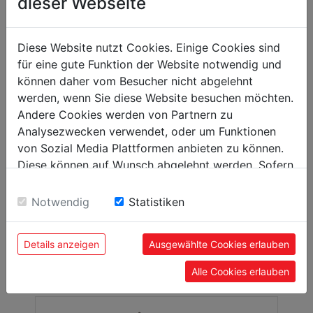
dieser Webseite
Diese Website nutzt Cookies. Einige Cookies sind
für eine gute Funktion der Website notwendig und
können daher vom Besucher nicht abgelehnt
AUFNAHMEDORN - RED.HÜLSEN
werden, wenn Sie diese Website besuchen möchten.
Andere Cookies werden von Partnern zu
Analysezwecken verwendet, oder um Funktionen
von Sozial Media Plattformen anbieten zu können.
Diese können auf Wunsch abgelehnt werden. Sofern
sie unsere Webseite weiter nutzen, geben Sie
Einwilligung zu unseren Cookies.
Notwendig
Statistiken
Details anzeigen
Ausgewählte Cookies erlauben
BOHRFUTTER-SPANNZANGEN
Alle Cookies erlauben