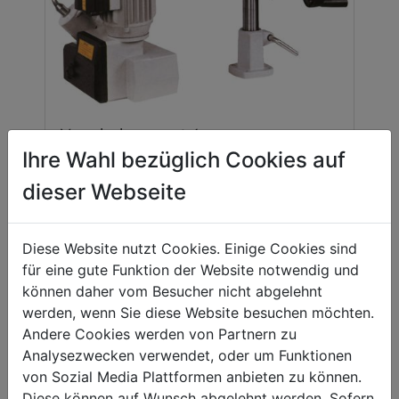
Vorschubapparat 4
Geschwindigkeiten
Ihre Wahl bezüglich Cookies auf
*
SF324N_230V
dieser Webseite
00
599,
EUR
Diese Website nutzt Cookies. Einige Cookies sind
für eine gute Funktion der Website notwendig und
können daher vom Besucher nicht abgelehnt
werden, wenn Sie diese Website besuchen möchten.
Andere Cookies werden von Partnern zu
Analysezwecken verwendet, oder um Funktionen
von Sozial Media Plattformen anbieten zu können.
Diese können auf Wunsch abgelehnt werden. Sofern