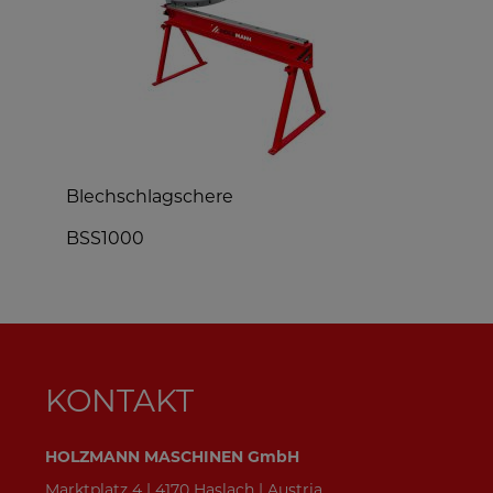
Blechschlagschere
A
BSS1000
KONTAKT
HOLZMANN MASCHINEN GmbH
Marktplatz 4 | 4170 Haslach | Austria