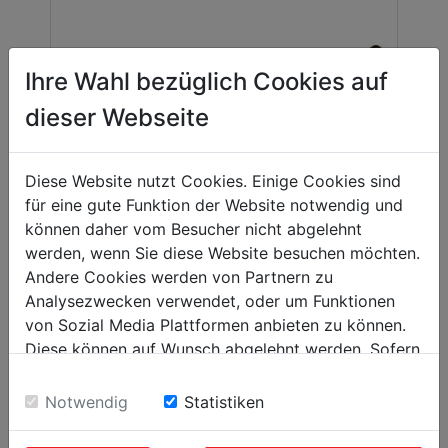
Ihre Wahl bezüglich Cookies auf
dieser Webseite
Diese Website nutzt Cookies. Einige Cookies sind
für eine gute Funktion der Website notwendig und
können daher vom Besucher nicht abgelehnt
werden, wenn Sie diese Website besuchen möchten.
Andere Cookies werden von Partnern zu
Analysezwecken verwendet, oder um Funktionen
Stauch- und Streckgerät
von Sozial Media Plattformen anbieten zu können.
STST25
Diese können auf Wunsch abgelehnt werden. Sofern
sie unsere Webseite weiter nutzen, geben Sie
Einwilligung zu unseren Cookies.
Notwendig
Statistiken
00
129,
EUR