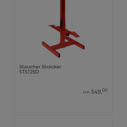
Staucher Strecker
STST25D
00
349,
EUR