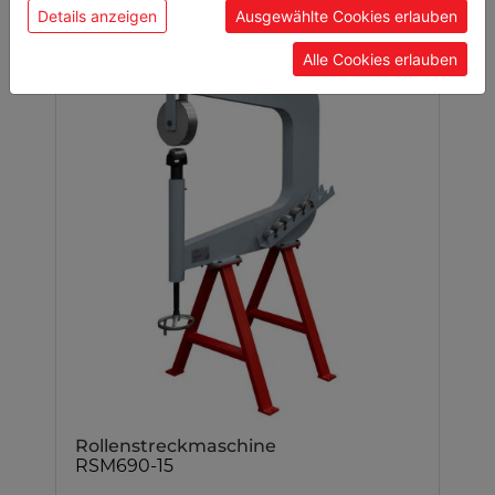
Details anzeigen
Ausgewählte Cookies erlauben
Alle Cookies erlauben
Rollenstreckmaschine
RSM690-15