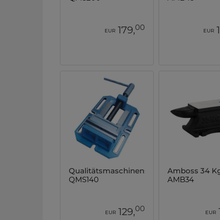
00
179,
EUR
EUR
Qualitätsmaschinenschraubstock
Amboss 34 K
QMS140
AMB34
00
129,
EUR
EUR