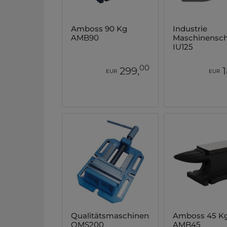
Amboss 90 Kg
Industrie
AMB90
Maschinensch
IU125
00
299,
EUR
EUR
Qualitätsmaschinenschraubstock
Amboss 45 K
QMS200
AMB45