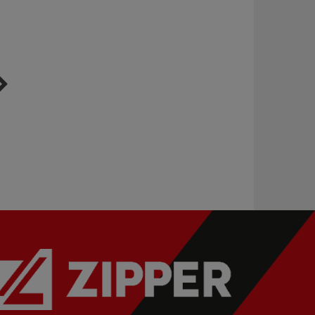
Nass - Trocken -
Hobelbank inkl.
Schärfgerät
Schrank &
Spannbacken
NTS200FLEX_230V
WB210C