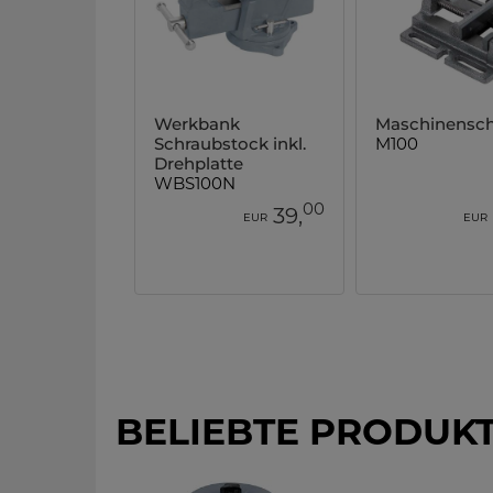
Werkbank
Maschinensch
Schraubstock inkl.
M100
Drehplatte
WBS100N
00
39,
EUR
EUR
BELIEBTE PRODUK