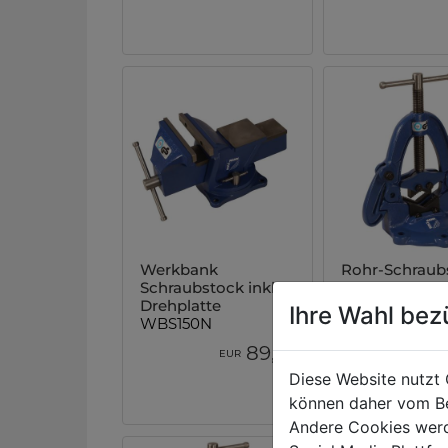
Werkbank
Rohr-Schraub
Schraubstock inkl.
RSS390
Drehplatte
Ihre Wahl bez
WBS150N
00
89,
EUR
EUR
Diese Website nutzt 
können daher vom Be
Andere Cookies werd