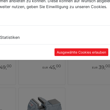
ormen anbieten zu können. Diese können auf Wunsch abgele
weiter nutzen, geben Sie Einwilligung zu unseren Cookies.
Statistiken
raubstock
Rohr-Schraubstock
Maschinenschraubs
RSS050
M120
Ausgewählte Cookies erlauben
00
00
0
49,
45,
39,
EUR
EUR