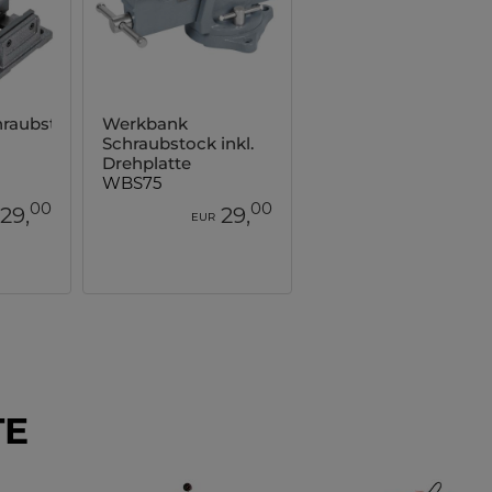
raubstock
Werkbank
Schraubstock inkl.
Drehplatte
WBS75
00
00
29,
29,
EUR
TE