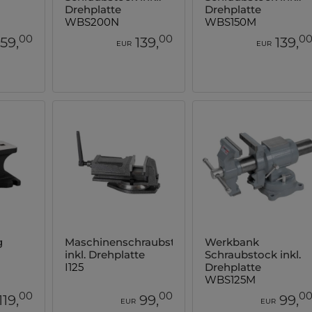
Drehplatte
Drehplatte
WBS200N
WBS150M
00
00
0
159,
139,
139,
EUR
EUR
g
Maschinenschraubstock
Werkbank
inkl. Drehplatte
Schraubstock inkl.
I125
Drehplatte
WBS125M
00
00
0
119,
99,
99,
EUR
EUR