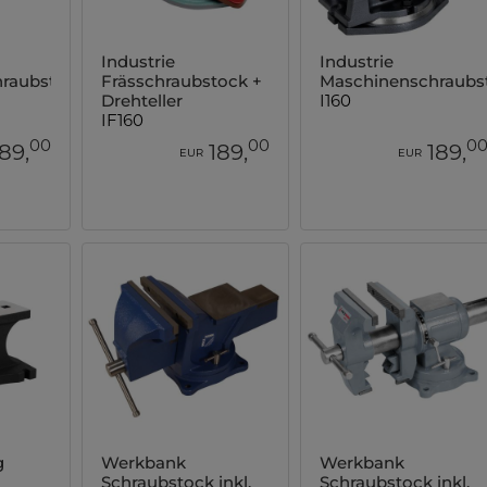
Industrie
Industrie
raubstock
Frässchraubstock +
Maschinenschraubs
Drehteller
I160
IF160
00
00
0
189,
189,
189,
EUR
EUR
g
Werkbank
Werkbank
Schraubstock inkl.
Schraubstock inkl.