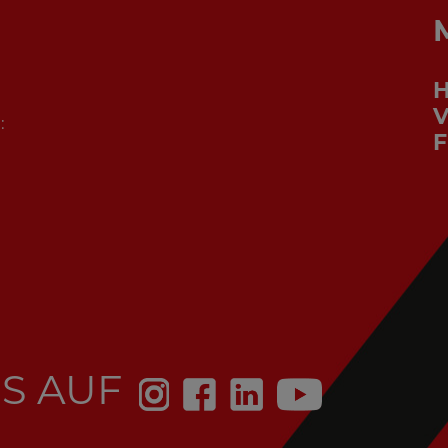
V
:
F
S AUF