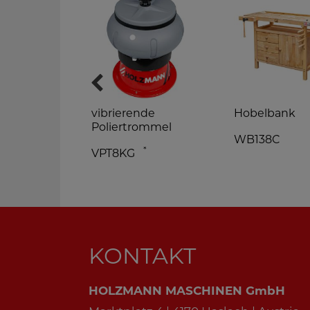
k
vibrierende
Hobelbank
system
Poliertrommel
WB138C
*
VPT8KG
KONTAKT
HOLZMANN MASCHINEN GmbH