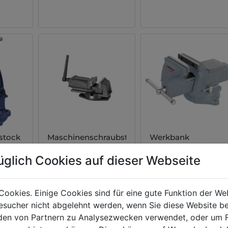
stock
Maschinenschraubstock
Werkbank
I100
Schraubstock inkl.
Drehplatte
üglich Cookies auf dieser Webseite
WBS125N
00
00
0
79,
79,
69,
EUR
EUR
Cookies. Einige Cookies sind für eine gute Funktion der W
sucher nicht abgelehnt werden, wenn Sie diese Website b
en von Partnern zu Analysezwecken verwendet, oder um 