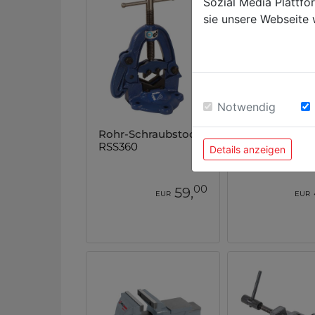
Sozial Media Plattf
sie unsere Webseite 
Notwendig
Rohr-Schraubstock
Maschinensch
RSS360
M150
Details anzeigen
00
59,
EUR
EUR