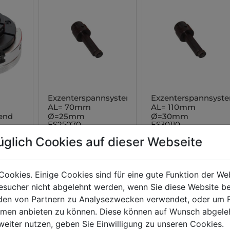
Exzenterspannsystem
Exzenterspannsyst
AL= 70mm
AL= 110mm
rend
Ø=25mm
Ø=30mm
ES25070
ES30110
00
00
0
üglich Cookies auf dieser Webseite
79,
19,
25,
EUR
EUR
Cookies. Einige Cookies sind für eine gute Funktion der W
sucher nicht abgelehnt werden, wenn Sie diese Website b
en von Partnern zu Analysezwecken verwendet, oder um 
ormen anbieten zu können. Diese können auf Wunsch abgele
weiter nutzen, geben Sie Einwilligung zu unseren Cookies.