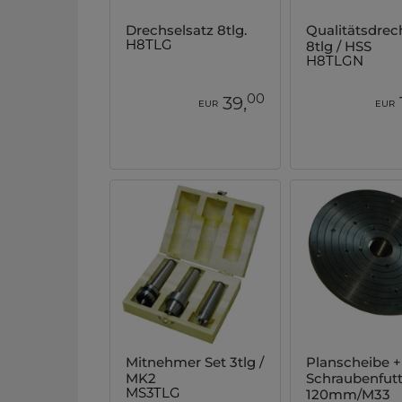
Drechselsatz 8tlg.
Qualitätsdrec
8tlg / HSS
H8TLG
H8TLGN
00
39,
EUR
EUR
Mitnehmer Set 3tlg /
Planscheibe +
MK2
Schraubenfutt
120mm/M33
MS3TLG