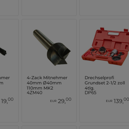
hmer
4-Zack Mitnehmer
Drechselprofi
m
40mm Ø40mm
Grundset 2-1/2 zoll
110mm MK2
4tlg.
4ZM40
DP65
00
00
0
19,
29,
139,
EUR
EUR