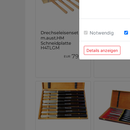
Drechseleisenset
Drechseleisen
Notwendig
m.aust.HM
m.aust.HM
Schneidplatte
Schneidplatte
H4TLGM
H4TLGS
Details anzeigen
00
79,
EUR
EUR