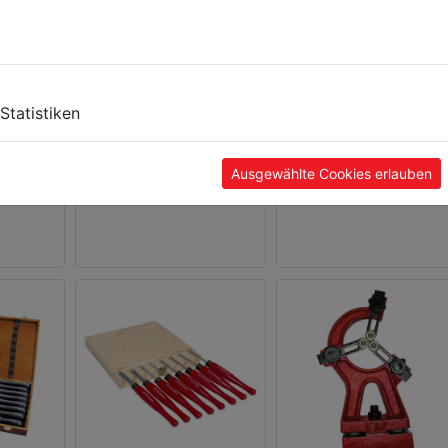
set
Drechseleisenset
Qualitätsdrechselsa
Statistiken
m.aust.HM
6tlg. HSS
Schneidplatte
H6TLG
H4TLGXL
Ausgewählte Cookies erlauben
00
00
0
69,
99,
99,
EUR
EUR