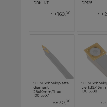
DBKLNT
DP125
00
169,
2
EUR
EUR
9 HM Schneidplatte
9 HM Schneidp
diamant
vierk.15x15mm,
28x10mm,Ti-be
10015508
10015507
00
30,
EUR
EUR