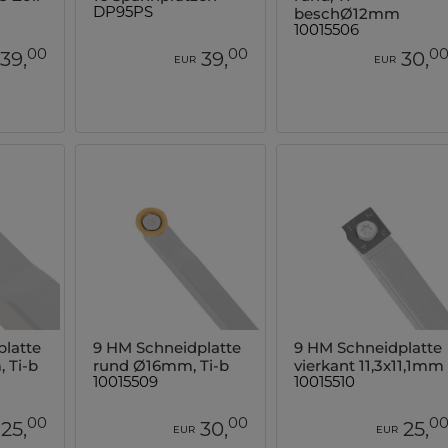
beschØ12mm
DP95PS
10015506
00
00
0
39,
39,
30,
EUR
EUR
latte
9 HM Schneidplatte
9 HM Schneidplatte
 Ti-b
rund Ø16mm, Ti-b
vierkant 11,3x11,1mm
10015509
10015510
00
00
0
25,
30,
25,
EUR
EUR