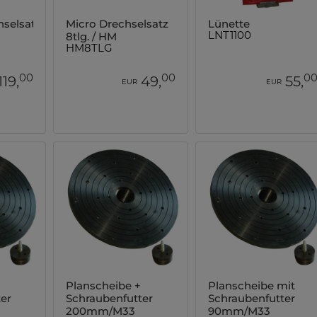
hselsatz
Micro Drechselsatz
Lünette
8tlg. / HM
LNT1100
HM8TLG
00
00
0
119,
49,
55,
EUR
EUR
Planscheibe +
Planscheibe mit
er
Schraubenfutter
Schraubenfutter
200mm/M33
90mm/M33