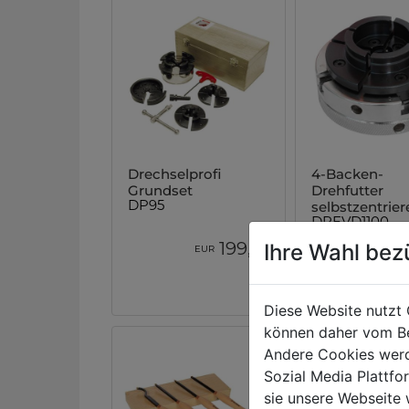
Drechselprofi
4-Backen-
Grundset
Drehfutter
selbstzentrie
DP95
DREVD1100
00
Ihre Wahl bez
199,
EUR
EUR
Diese Website nutzt 
können daher vom Be
Andere Cookies werd
Sozial Media Plattf
sie unsere Webseite 