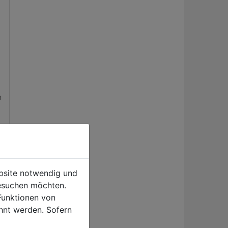
em
0
ebsite notwendig und
esuchen möchten.
Funktionen von
hnt werden. Sofern