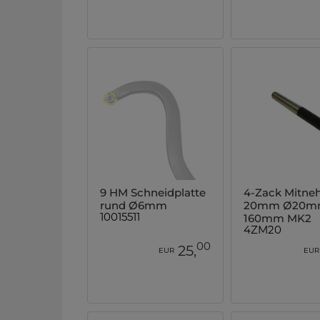
9 HM Schneidplatte
4-Zack Mitne
rund Ø6mm
20mm Ø20m
160mm MK2
10015511
4ZM20
00
25,
EUR
EUR