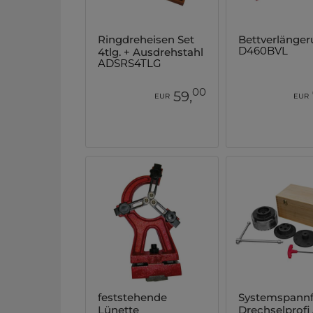
Ringdreheisen Set
Bettverlänge
4tlg. + Ausdrehstahl
D460BVL
ADSRS4TLG
00
59,
EUR
EUR
feststehende
Systemspannf
Lünette
Drechselprofi 