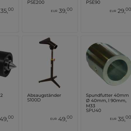
PSE200
PSE90
00
00
0
35,
39,
29,
EUR
EUR
K2
Absaugständer
Spundfutter 40mm
Ø 40mm, l 90mm,
S100D
M33
SPU40
00
00
0
49,
49,
35,
EUR
EUR