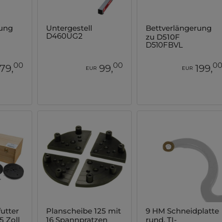
rung
Untergestell
Bettverlängerung
zu D510F
D460UG2
D510FBVL
00
00
0
79,
99,
199,
EUR
EUR
utter
Planscheibe 125 mit
9 HM Schneidplatte
5 Zoll
16 Spannpratzen
rund, TI-