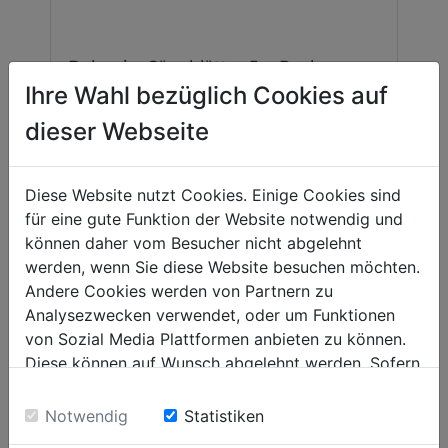
Dekupier Sägeblätter 5er Packung
DKS21PROSB
Ihre Wahl bezüglich Cookies auf
dieser Webseite
00
9,
EUR
Diese Website nutzt Cookies. Einige Cookies sind
für eine gute Funktion der Website notwendig und
können daher vom Besucher nicht abgelehnt
werden, wenn Sie diese Website besuchen möchten.
Andere Cookies werden von Partnern zu
Analysezwecken verwendet, oder um Funktionen
BELIEBTE PRODUKTE
von Sozial Media Plattformen anbieten zu können.
Diese können auf Wunsch abgelehnt werden. Sofern
sie unsere Webseite weiter nutzen, geben Sie
Einwilligung zu unseren Cookies.
Notwendig
Statistiken