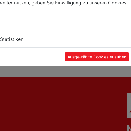
weiter nutzen, geben Sie Einwilligung zu unseren Cookies.
schine
Flächenschleifmaschine
Metalldrehbank
Statistiken
*
*
30V
FSM25AUTO_400V
ED1000N_400V
*
Ausgewählte Cookies erlauben