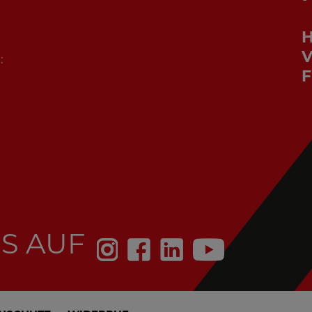
V
:
F
S AUF