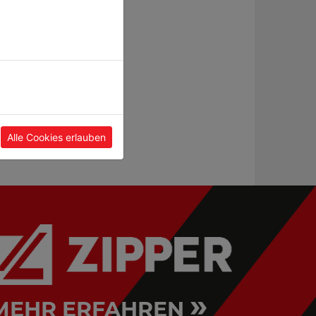
Metallbandsäge
Fräsmaschine
*
BS115_230V
BF16V_230V
Alle Cookies erlauben
»
MEHR ERFAHREN