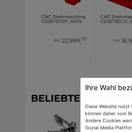
CNC Drehmaschine
CNC Drehmas
*
CD3675TOP_400V
CD3275ECO_
00
22.999,
16.
EUR
EUR
Ihre Wahl bez
BELIEBTE PRODUK
Diese Website nutzt 
können daher vom Be
Andere Cookies werd
Sozial Media Plattf