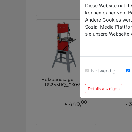
Diese Website nutzt 
können daher vom Be
Andere Cookies werd
Sozial Media Plattf
sie unsere Webseite 
Notwendig
Holzbandsäge
Holzbandsäg
HBS245HQ_230V
HBS230HQ_2
Details anzeigen
00
449,
3
EUR
EUR