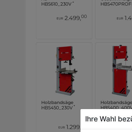
*
HBS610_230V
HBS470PROF
00
2.499,
1.
EUR
EUR
Holzbandsäge
Holzbandsäg
*
HBS450_230V
HBS400_400
Ihre Wahl bez
00
1.299,
1.
EUR
EUR