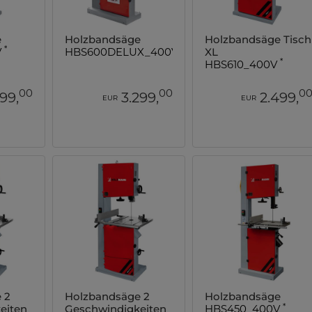
e
Holzbandsäge
Holzbandsäge Tisch
*
*
V
HBS600DELUX_400V
XL
*
HBS610_400V
00
00
0
99,
3.299,
2.499,
EUR
EUR
 2
Holzbandsäge 2
Holzbandsäge
*
eiten
Geschwindigkeiten
HBS450_400V