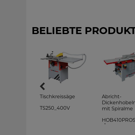
BELIEBTE PRODUK
issäge
Tischkreissäge
Abricht-
Dickenhobel
30V
TS250_400V
mit Spiralme
HOB410PRO
*