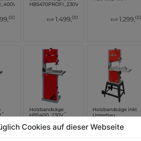
*
*
I_400V
HBS470PROFI_230V
00
00
0
499,
1.499,
1.299,
EUR
EUR
e
Holzbandsäge
Holzbandsäge inkl.
*
*
V
HBS400_230V
Unterbau
HBS300J_230V
üglich Cookies auf dieser Webseite
00
00
0
099,
1.099,
529,
EUR
EUR