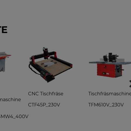
TE
CNC Tischfräse
Tischfräsmaschin
maschine
CTF45P_230V
TFM610V_230V
SMW4_400V