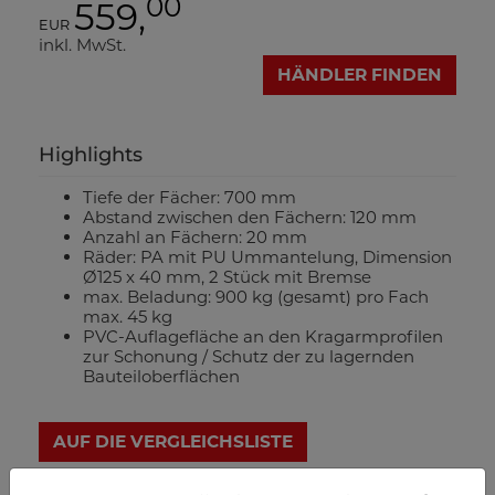
00
559,
EUR
inkl. MwSt.
HÄNDLER FINDEN
Highlights
Tiefe der Fächer: 700 mm
Abstand zwischen den Fächern: 120 mm
Anzahl an Fächern: 20 mm
Räder: PA mit PU Ummantelung, Dimension
Ø125 x 40 mm, 2 Stück mit Bremse
max. Beladung: 900 kg (gesamt) pro Fach
max. 45 kg
PVC-Auflagefläche an den Kragarmprofilen
zur Schonung / Schutz der zu lagernden
Bauteiloberflächen
AUF DIE VERGLEICHSLISTE
DATENBLATT