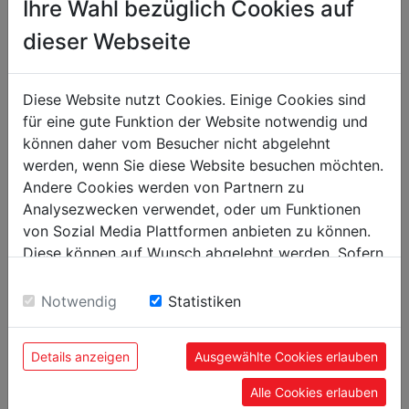
Ihre Wahl bezüglich Cookies auf
dieser Webseite
Diese Website nutzt Cookies. Einige Cookies sind
Technische Details
für eine gute Funktion der Website notwendig und
können daher vom Besucher nicht abgelehnt
werden, wenn Sie diese Website besuchen möchten.
Gewicht
Andere Cookies werden von Partnern zu
Analysezwecken verwendet, oder um Funktionen
Bruttogewicht in kg
98.50
von Sozial Media Plattformen anbieten zu können.
Nettogewicht in kg
93.50
Diese können auf Wunsch abgelehnt werden. Sofern
sie unsere Webseite weiter nutzen, geben Sie
Versandmaße
Einwilligung zu unseren Cookies.
Notwendig
Statistiken
Verpackungsbreite in mm
325
Verpackungslänge in mm
1.800
Details anzeigen
Ausgewählte Cookies erlauben
Verpackungshöhe in mm
300
Alle Cookies erlauben