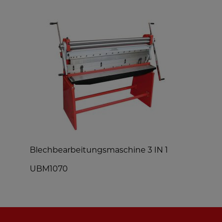
Blechbearbeitungsmaschine 3 IN 1
R
UBM1070