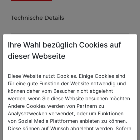
Technische Details
Motordaten
Ihre Wahl bezüglich Cookies auf
Spannung
230V / 50Hz
dieser Webseite
Allgemeine Abmessungen
Diese Website nutzt Cookies. Einige Cookies sind
Arbeitsbreite in mm
1250
für eine gute Funktion der Website notwendig und
können daher vom Besucher nicht abgelehnt
Blechbearbeitung
werden, wenn Sie diese Website besuchen möchten.
Andere Cookies werden von Partnern zu
max. Blechstärke in mm
1,6
Analysezwecken verwendet, oder um Funktionen
Arbeitsdruck in t
6
von Sozial Media Plattformen anbieten zu können.
Diese können auf Wunsch abgelehnt werden. Sofern
sie unsere Webseite weiter nutzen, geben Sie
Gewicht