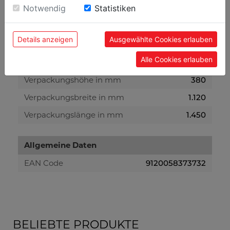
Einwilligung zu unseren Cookies.
Notwendig
Statistiken
Nettogewicht in kg
175
Bruttogewicht in kg
210
Details anzeigen
Ausgewählte Cookies erlauben
Alle Cookies erlauben
Versandmaße
Verpackungshöhe in mm
380
Verpackungsbreite in mm
1.120
Verpackungslänge in mm
1.450
Allgemeine Daten
EAN Code
9120058373732
BELIEBTE PRODUKTE