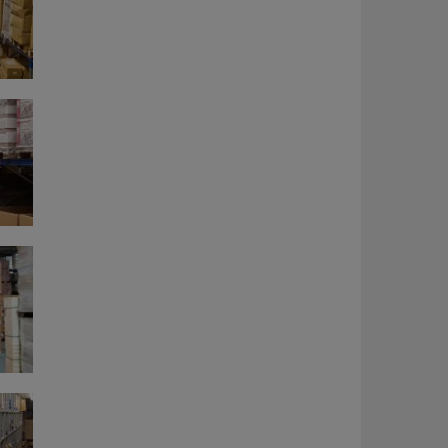
 dem
ng