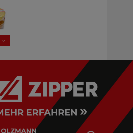
iel
le
»
MEHR ERFAHREN
HOLZMANN