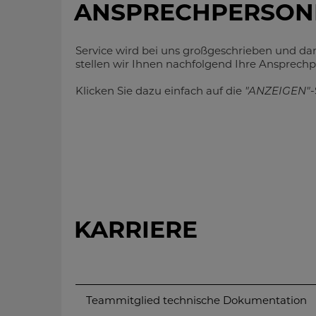
ANSPRECHPERSON
Service wird bei uns großgeschrieben und dam
stellen wir Ihnen nachfolgend Ihre Ansprechpa
Klicken Sie dazu einfach auf die
"ANZEIGEN"
-
Geschäftsführung
KARRIERE
DI (FH) Daniel
Schörgenhuber
Geschäftsführung
Teammitglied technische Dokumentation