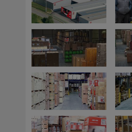
maschinen.at
1956
strategischer Umbau des Unternehmens zu ei
1986
Übernahme durch Klaus Schörgenhuber.
Michael Holz
Kundenbetreuer
1989
Bayern NORD
Grundsteinlegung eines Großhandelsbetrieb
+49 171 623 08 16
Fall des Eisernen Vorhangs aus der damalige
m.holz@holzmann-
maschinen.at
Handelspartnerschaft mit Christine und Erich
der Produktpalette mit Importmaschinen aus B
Kundenbetreuung Innendienst
1995