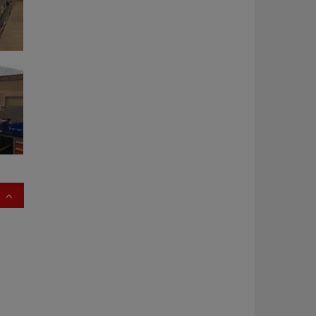
nd
/
ng
2