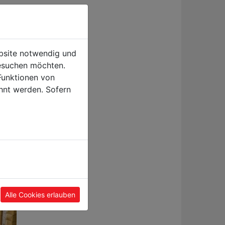
ebsite notwendig und
esuchen möchten.
Funktionen von
hnt werden. Sofern
hann
Alle Cookies erlauben
he