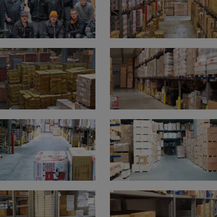
w.eissa@holzmann-
zipper.at
nem Einzelhandelsbetrieb mit Reparaturwerkstätte.
es durch den Import von Holzbearbeitungsmaschinen nach
n Tschechoslowakei.
 Humer aus Heiligenberg. Daraus resultierte eine Erweiteru
ulgarien, Italien und Fernost.