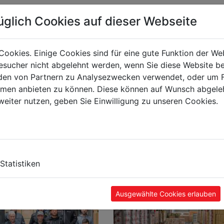
en sich erfolgreich am weltweiten Markt etablieren.
nsgruppe zu den Global Playern im Bereich Maschinen und
üglich Cookies auf dieser Webseite
PRESSIONEN
te erfolgt von unterschiedlichen Standorten in mehreren
Cookies. Einige Cookies sind für eine gute Funktion der W
ionen
sucher nicht abgelehnt werden, wenn Sie diese Website b
en von Partnern zu Analysezwecken verwendet, oder um 
ormen anbieten zu können. Diese können auf Wunsch abgele
weiter nutzen, geben Sie Einwilligung zu unseren Cookies.
hmiedebetriebes für landwirtschaftliche Produkte durch Jo
ANZEIGEN
Gabriella Kincses
Walid Eissa
Statistiken
Kundenbetreuer
Kundenbetreuer
chörgenhuber, Jun.
NEN
Frankreich, Spanien,
Naher Osten,
ien,
Portugal
Arabische Staaten
70 Haslach.
n
Ausgewählte Cookies erlauben
und Nordafrikanisc
+34 962 998 305
Staaten
1
g.kincses@holzmann-
n-
+43 7289 71562-519
maschinen.at