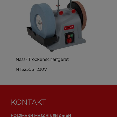
Nass- Trockenschärfgerät
h
NTS250S_230V
S
KONTAKT
HOLZMANN MASCHINEN GmbH