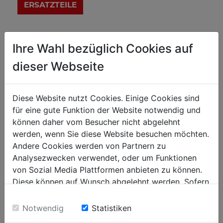
Technische Details
Ihre Wahl bezüglich Cookies auf
dieser Webseite
Allgemeine Abmessungen
750 x 500
Tischgröße in mm
Diese Website nutzt Cookies. Einige Cookies sind
für eine gute Funktion der Website notwendig und
778 / 825 /878 / 927
Tischhöhe in mm
können daher vom Besucher nicht abgelehnt
780 x 540 x 927
Aufstellmaß in mm
werden, wenn Sie diese Website besuchen möchten.
Andere Cookies werden von Partnern zu
150
Nutzlast in kg
Analysezwecken verwendet, oder um Funktionen
von Sozial Media Plattformen anbieten zu können.
Gewicht
Diese können auf Wunsch abgelehnt werden. Sofern
sie unsere Webseite weiter nutzen, geben Sie
18.40
Bruttogewicht in kg
Einwilligung zu unseren Cookies.
Notwendig
Statistiken
17.40
Nettogewicht in kg