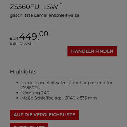
*
ZS560FU_LSW
geschlitzte Lamellenschleifwalze
00
449,
EUR
inkl. MwSt.
HÄNDLER FINDEN
Highlights
Lamellenschleifwalze: Zubehör passend für
ZS560FU
Körnung 240
Maße Schleifbelag: ~Ø140 x 535 mm
AUF DIE VERGLEICHSLISTE