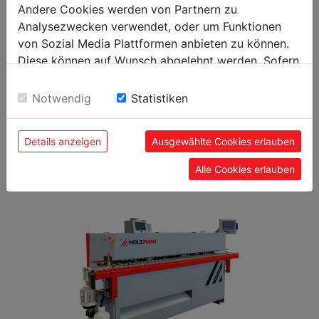
Andere Cookies werden von Partnern zu
Verpackungshöhe in mm
180
Analysezwecken verwendet, oder um Funktionen
von Sozial Media Plattformen anbieten zu können.
Allgemeine Daten
Diese können auf Wunsch abgelehnt werden. Sofern
sie unsere Webseite weiter nutzen, geben Sie
EAN Code
9120058377532
Einwilligung zu unseren Cookies.
Notwendig
Statistiken
Details anzeigen
Ausgewählte Cookies erlauben
BELIEBTE PRODUKTE
Alle Cookies erlauben