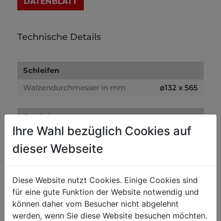
DATENBLATT
Technische Details
Schleifen
Walzendurchmesser in mm
ø132 x 565
Gewicht
Ihre Wahl bezüglich Cookies auf
Bruttogewicht in kg
10.70
dieser Webseite
Nettogewicht in kg
10.10
Diese Website nutzt Cookies. Einige Cookies sind
Versandmaße
für eine gute Funktion der Website notwendig und
Verpackungsbreite in mm
185
können daher vom Besucher nicht abgelehnt
Verpackungslänge in mm
690
werden, wenn Sie diese Website besuchen möchten.