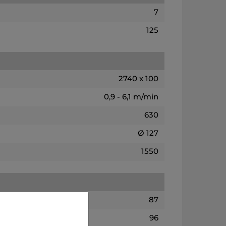
7
125
2740 x 100
0,9 - 6,1 m/min
630
Ø 127
1550
87
96