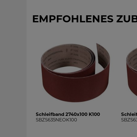
EMPFOHLENES ZU
Schleifband 2740x100 K100
Schlei
SBZS635NEOK100
SBZS6