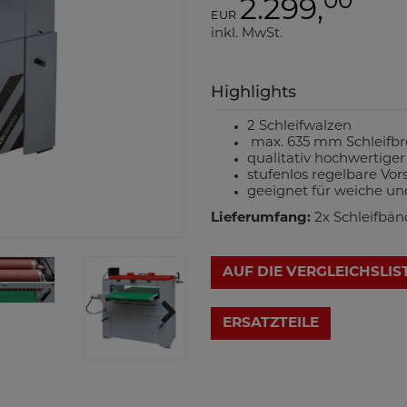
00
2.299,
EUR
inkl. MwSt.
Highlights
2 Schleifwalzen
max. 635 mm Schleifbr
qualitativ hochwertige
stufenlos regelbare Vo
geeignet für weiche un
Lieferumfang:
2x Schleifbänd
AUF DIE VERGLEICHSLIS