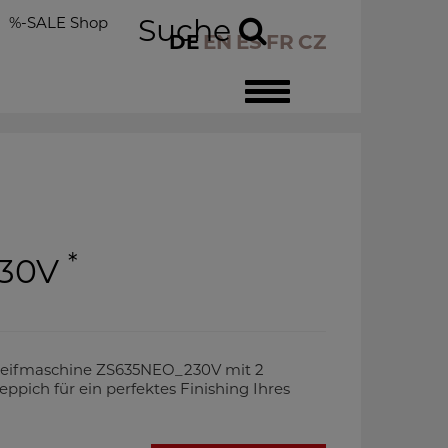
%-SALE Shop
Suche
DE
EN
ES
FR
CZ
Toggle
navigation
*
230V
eifmaschine ZS635NEO_230V mit 2
ppich für ein perfektes Finishing Ihres