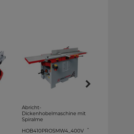
Abricht-
Tischkreiss
Dickenhobelmaschine mit
TS250_400
Spiralme
*
HOB410PROSMW4_400V