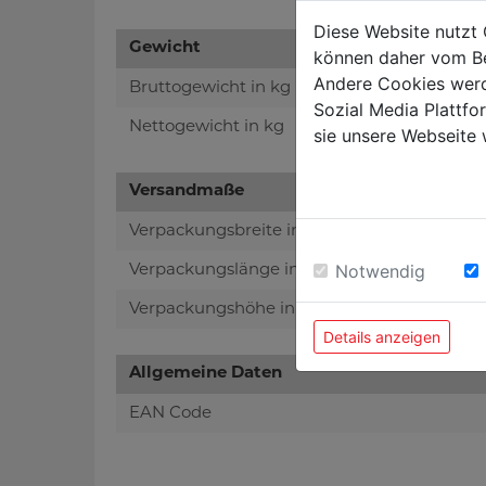
Diese Website nutzt 
Gewicht
können daher vom Be
Andere Cookies werd
Bruttogewicht in kg
Sozial Media Plattf
Nettogewicht in kg
sie unsere Webseite 
Versandmaße
Verpackungsbreite in mm
Notwendig
Verpackungslänge in mm
Verpackungshöhe in mm
Details anzeigen
Allgemeine Daten
EAN Code