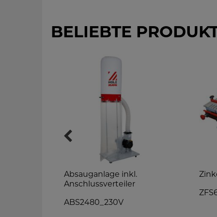
BELIEBTE PRODUK
Absauganlage inkl.
Zink
hine
Anschlussverteiler
ZFS
V
ABS2480_230V