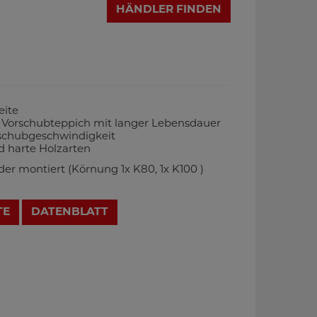
HÄNDLER FINDEN
eite
r Vorschubteppich mit langer Lebensdauer
rschubgeschwindigkeit
d harte Holzarten
er montiert (Körnung 1x K80, 1x K100 )
TE
DATENBLATT