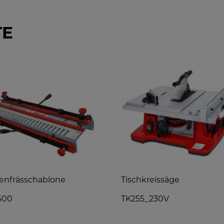
TE
enfrässchablone
Tischkreissäge
600
TK255_230V