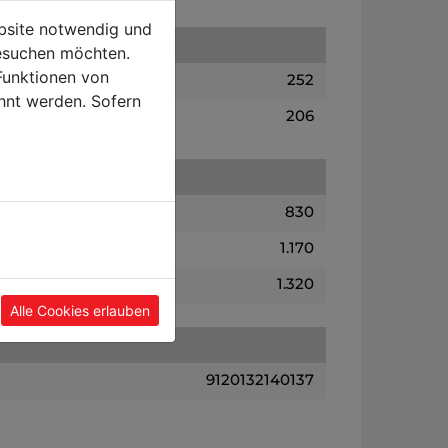
ebsite notwendig und
esuchen möchten.
Funktionen von
252
hnt werden. Sofern
206
830
1.170
1.320
Alle Cookies erlauben
9120132140137