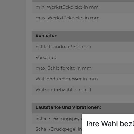
min. Werkstückdicke in mm
max. Werkstückdicke in mm
Schleifen
Schleifbandmaße in mm
Vorschub
max. Schleifbreite in mm
Walzendurchmesser in mm
Walzendrehzahl in min-1
Lautstärke und Vibrationen:
Schall-Leistungspegel in dB(A)
Ihre Wahl bez
Schall-Druckpegel in dB(A)