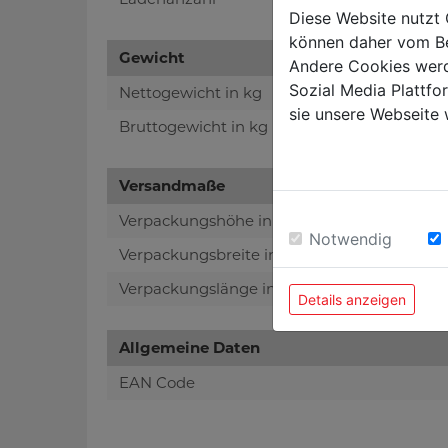
Diese Website nutzt 
können daher vom Be
Gewicht
Andere Cookies werd
Sozial Media Plattf
Nettogewicht in kg
sie unsere Webseite 
Bruttogewicht in kg
Versandmaße
Verpackungshöhe in mm
Notwendig
Verpackungsbreite in mm
Verpackungslänge in mm
Details anzeigen
Allgemeine Daten
EAN Code