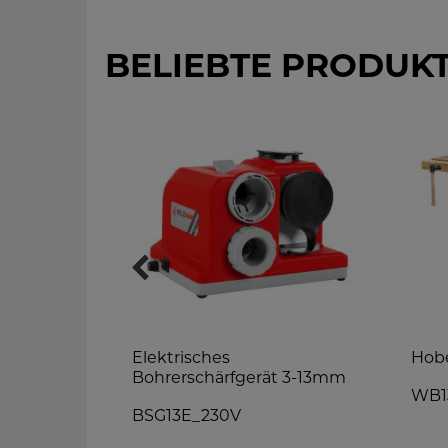
BELIEBTE PRODUK
ärfgerät
Elektrisches
Hob
Bohrerschärfgerät 3-13mm
WB1
BSG13E_230V