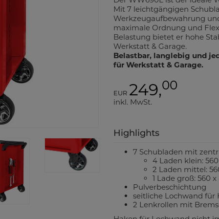
Mit 7 leichtgängigen Schubla
Werkzeugaufbewahrung und 2
maximale Ordnung und Flexibi
Belastung bietet er hohe Stabi
Werkstatt & Garage.
Belastbar, langlebig und jed
für Werkstatt & Garage.
00
249,
EUR
inkl. MwSt.
Highlights
7 Schubladen mit zent
4 Laden klein: 56
2 Laden mittel: 5
1 Lade groß: 560 
Pulverbeschichtung
seitliche Lochwand für
2 Lenkrollen mit Bremse
Haken für Lochwand nicht im