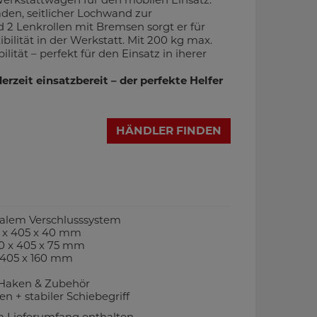
den, seitlicher Lochwand zur
 Lenkrollen mit Bremsen sorgt er für
lität in der Werkstatt. Mit 200 kg max.
lität – perfekt für den Einsatz in iherer
erzeit einsatzbereit – der perfekte Helfer
HÄNDLER FINDEN
ralem Verschlusssystem
0 x 405 x 40 mm
60 x 405 x 75 mm
x 405 x 160 mm
 Haken & Zubehör
n + stabiler Schiebegriff
 Lieferumfang enthalten.