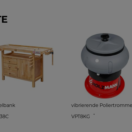
TE
elbank
vibrierende Poliertromme
*
38C
VPT8KG