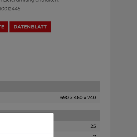
 10012445
TE
DATENBLATT
690 x 460 x 740
25
7