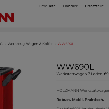
Produkte
Händler
Ersatzteile
NG
Werkzeug-Wagen & Koffer
WW690L
WW690L
Werkstattwagen 7 Laden, 6
HOLZMANN Werkstattwag
Robust. Mobil. Praktisch.
Der WW690L ist der ideale W