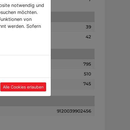
ebsite notwendig und
esuchen möchten.
Funktionen von
hnt werden. Sofern
39
42
795
510
745
Alle Cookies erlauben
9120039902456