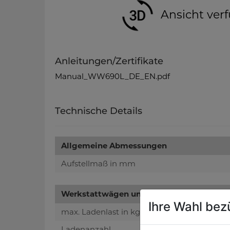
Ansicht verf
Anleitungen/Zertifikate
Manual_WW690L_DE_EN.pdf
Technische Details
Allgemeine Abmessungen
Aufstellmaß in mm
Werkstattwägen und Regale
Ihre Wahl bez
max. Ladenlast in kg
Ladenanzahl