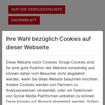
AUF DIE VERGLEICHSLISTE
DATENBLATT
Technische Details
Ihre Wahl bezüglich Cookies auf
dieser Webseite
Allgemeine Abmessungen
419 x 204 x 225
Diese Website nutzt Cookies. Einige Cookies sind
Aufstellmaß in mm
für eine gute Funktion der Website notwendig und
können daher vom Besucher nicht abgelehnt
Schraubstöcke & Amboss
werden, wenn Sie diese Website besuchen möchten.
125
Andere Cookies werden von Partnern zu
Backenbreite in mm
Analysezwecken verwendet, oder um Funktionen
125
max. Backenöffnung in mm
von Sozial Media Plattformen anbieten zu können.
81 x 65
Diese können auf Wunsch abgelehnt werden. Sofern
Ambossgröße in mm