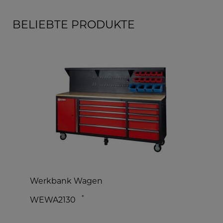
BELIEBTE PRODUKTE
n
Werkbank Wagen
H
*
WEWA2130