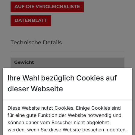
AUF DIE VERGLEICHSLISTE
DATENBLATT
Technische Details
Gewicht
33
Bruttogewicht in kg
Ihre Wahl bezüglich Cookies auf
27
Nettogewicht in kg
dieser Webseite
Versandmaße
Diese Website nutzt Cookies. Einige Cookies sind
220
Verpackungsbreite in mm
für eine gute Funktion der Website notwendig und
können daher vom Besucher nicht abgelehnt
1.580
Verpackungslänge in mm
werden, wenn Sie diese Website besuchen möchten.
220