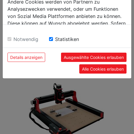
Verpackungshöhe in mm
Andere Cookies werden von Partnern zu
Analysezwecken verwendet, oder um Funktionen
von Sozial Media Plattformen anbieten zu können.
Allgemeine Daten
Diese können auf Wunsch abgelehnt werden. Sofern
9120058377082
EAN Code
sie unsere Webseite weiter nutzen, geben Sie
Einwilligung zu unseren Cookies.
Notwendig
Statistiken
Details anzeigen
Ausgewählte Cookies erlauben
BELIEBTE PRODUKTE
Alle Cookies erlauben