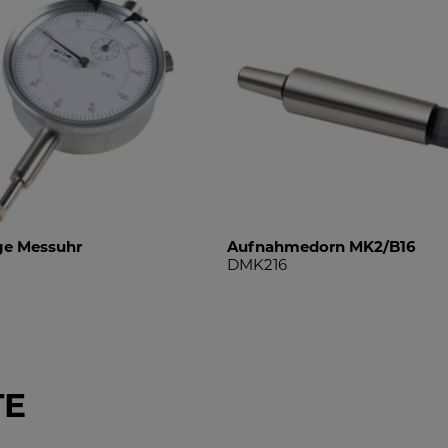
ge Messuhr
Aufnahmedorn MK2/B16
DMK216
TE