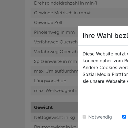
Drehspindeldrehzahl in min-1
Gewinde Metrisch in mm/r
Gewinde Zoll
Pinolenweg in mm
Ihre Wahl bez
Verfahrweg Querschlitten in mm
Verfahrweg Oberschlitten in mm
Diese Website nutzt 
können daher vom Be
Spitzenweite in mm
Andere Cookies werd
max. Umlaufdurchmesser Bett in mm
Sozial Media Plattf
Längsvorschub
sie unsere Webseite 
max. Werkzeugaufnahme
Gewicht
Notwendig
Nettogewicht in kg
Bruttogewicht in kg