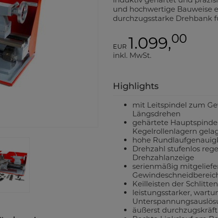
und hochwertige Bauweise 
durchzugsstarke Drehbank fü
00
1.099,
EUR
inkl. MwSt.
Highlights
mit Leitspindel zum G
Längsdrehen
gehärtete Hauptspindel
Kegelrollenlagern gela
hohe Rundlaufgenauigk
Drehzahl stufenlos rege
Drehzahlanzeige
serienmäßig mitgeliefe
Gewindeschneidbereic
Keilleisten der Schlitte
leistungsstarker, wart
Unterspannungsauslös
äußerst durchzugskräf