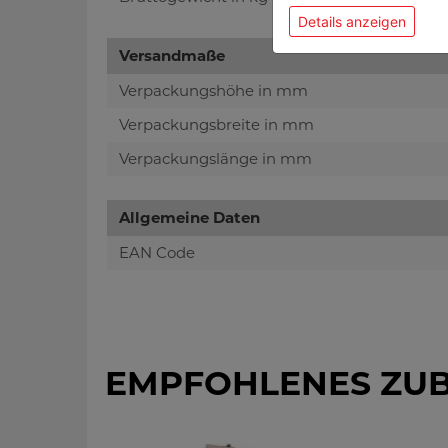
Details anzeigen
Versandmaße
Verpackungshöhe in mm
Verpackungsbreite in mm
Verpackungslänge in mm
Allgemeine Daten
EAN Code
EMPFOHLENES ZU