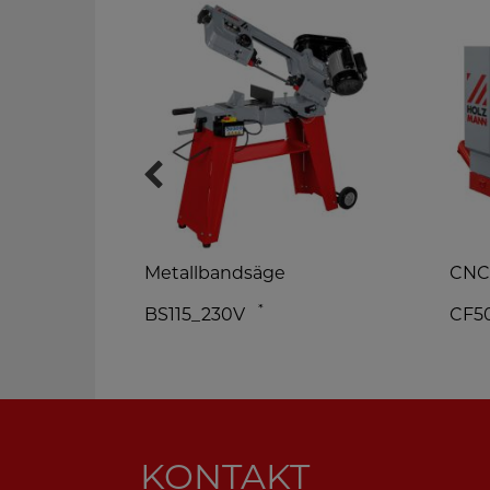
hine
Metallbandsäge
CNC
*
BS115_230V
CF5
KONTAKT