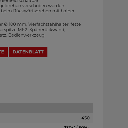
dienfeld schaltbar
geldrehen verschoben werden
t beim Rückwärtsdrehen mit halber
r Ø 100 mm, Vierfachstahlhalter, feste
nerspitze MK2, Spänerückwand,
atz, Bedienwerkzeug
TE
DATENBLATT
450
230V / 50Hz