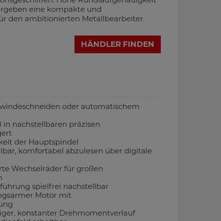
ergeben eine kompakte und
r den ambitionierten Metallbearbeiter.
HÄNDLER FINDEN
ewindeschneiden oder automatischem
 in nachstellbaren präzisen
gert
eit der Hauptspindel
lbar, komfortabel abzulesen über digitale
rte Wechselräder für großen
h
nführung spielfrei nachstellbar
ungsarmer Motor mit
ung
tiger, konstanter Drehmomentverlauf