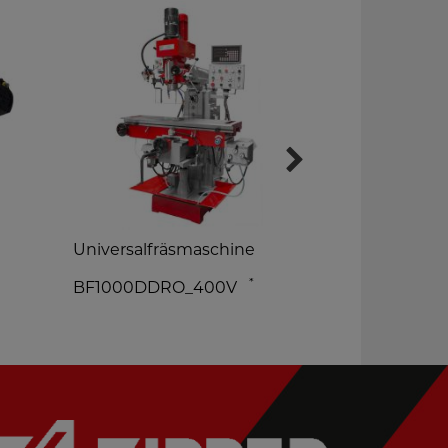
Universalfräsmaschine
Ständerboh
*
BF1000DDRO_400V
SB162VN_2