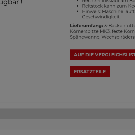
Rechts-Linkslauf am Be
ügbar !
Reitstock kann zum Ke
Hinweis: Maschine läuf
Geschwindigkeit.
Lieferumfang:
3-Backenfutte
Körnerspitze MK3, feste Kör
Spänewanne, Wechselräders
AUF DIE VERGLEICHSLIS