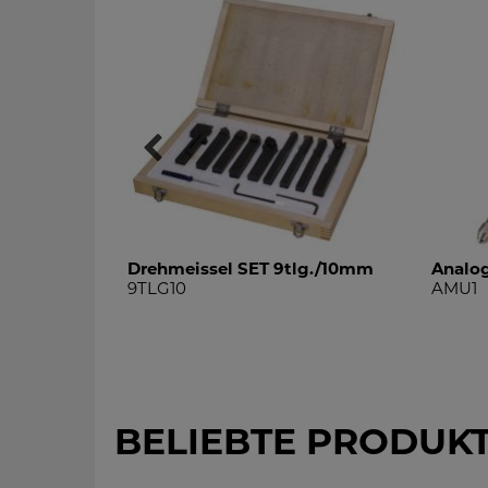
tlg./10mm
Drehmeissel SET 9tlg./10mm
Analo
9TLG10
AMU1
BELIEBTE PRODUK