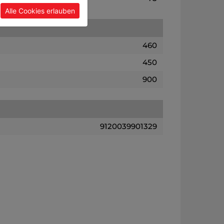
Alle Cookies erlauben
460
450
900
9120039901329