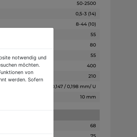
50-2500
0,5-3 (14)
8-44 (10)
55
80
55
ebsite notwendig und
esuchen möchten.
400
Funktionen von
210
hnt werden. Sofern
0,089 / 0,147 / 0,198 mm/ U
10 mm
68
75