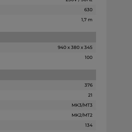
630
1,7 m
940 x 380 x 345
100
376
21
MK3/MT3
MK2/MT2
134