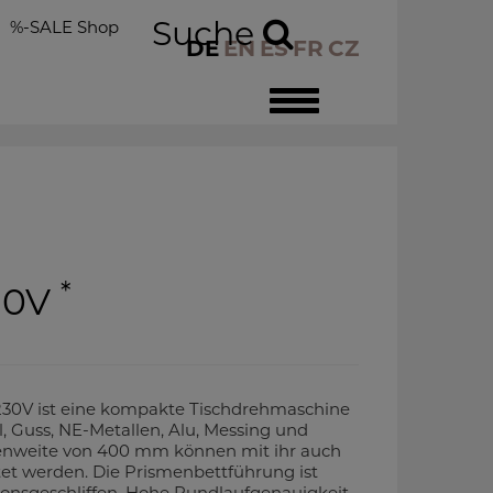
Suche
%-SALE Shop
DE
EN
ES
FR
CZ
Toggle
navigation
*
30V
V ist eine kompakte Tischdrehmaschine
l, Guss, NE-Metallen, Alu, Messing und
tzenweite von 400 mm können mit ihr auch
et werden. Die Prismenbettführung ist
ionsgeschliffen. Hohe Rundlaufgenauigkeit