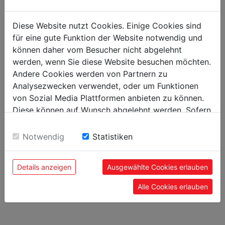
Diese Website nutzt Cookies. Einige Cookies sind
Gewicht
für eine gute Funktion der Website notwendig und
Nettogewicht in kg
0.35
können daher vom Besucher nicht abgelehnt
werden, wenn Sie diese Website besuchen möchten.
Bruttogewicht in kg
0.40
Andere Cookies werden von Partnern zu
Analysezwecken verwendet, oder um Funktionen
Versandmaße
von Sozial Media Plattformen anbieten zu können.
Diese können auf Wunsch abgelehnt werden. Sofern
Verpackungshöhe in mm
0,013
sie unsere Webseite weiter nutzen, geben Sie
Verpackungsbreite in mm
0,424
Einwilligung zu unseren Cookies.
Notwendig
Statistiken
Verpackungslänge in mm
0,362
Details anzeigen
Ausgewählte Cookies erlauben
Allgemeine Daten
Alle Cookies erlauben
EAN Code
9120058373480