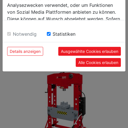
Verpackungslänge in mm
106
Analysezwecken verwendet, oder um Funktionen
von Sozial Media Plattformen anbieten zu können.
Allgemeine Daten
Diese können auf Wunsch abgelehnt werden. Sofern
sie unsere Webseite weiter nutzen, geben Sie
EAN Code
9120039904269
Einwilligung zu unseren Cookies.
Notwendig
Statistiken
Details anzeigen
Ausgewählte Cookies erlauben
BELIEBTE PRODUKTE
Alle Cookies erlauben