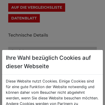
AUF DIE VERGLEICHSLISTE
DATENBLATT
Technische Details
Gewicht
Ihre Wahl bezüglich Cookies auf
Nettogewicht in kg
0.70
dieser Webseite
Bruttogewicht in kg
0.90
Diese Website nutzt Cookies. Einige Cookies sind
Versandmaße
für eine gute Funktion der Website notwendig und
Verpackungshöhe in mm
155
können daher vom Besucher nicht abgelehnt
Verpackungsbreite in mm
76
werden, wenn Sie diese Website besuchen möchten.
Andere Cookies werden von Partnern zu