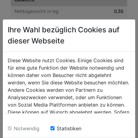
Gewicht
0.35
Nettogewicht in kg
0.40
Bruttogewicht in kg
Ihre Wahl bezüglich Cookies auf
dieser Webseite
Versandmaße
40
Verpackungshöhe in mm
Diese Website nutzt Cookies. Einige Cookies sind
40
Verpackungsbreite in mm
für eine gute Funktion der Website notwendig und
55
können daher vom Besucher nicht abgelehnt
Verpackungslänge in mm
werden, wenn Sie diese Website besuchen möchten.
Andere Cookies werden von Partnern zu
Analysezwecken verwendet, oder um Funktionen
von Sozial Media Plattformen anbieten zu können.
BELIEBTE PRODUKTE
Diese können auf Wunsch abgelehnt werden. Sofern
sie unsere Webseite weiter nutzen, geben Sie
Einwilligung zu unseren Cookies.
Notwendig
Statistiken