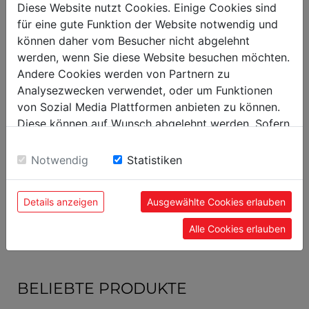
Nettogewicht in kg
Diese Website nutzt Cookies. Einige Cookies sind
für eine gute Funktion der Website notwendig und
können daher vom Besucher nicht abgelehnt
Versandmaße
werden, wenn Sie diese Website besuchen möchten.
915
Verpackungsbreite in mm
Andere Cookies werden von Partnern zu
Analysezwecken verwendet, oder um Funktionen
100
Verpackungslänge in mm
von Sozial Media Plattformen anbieten zu können.
10
Verpackungshöhe in mm
Diese können auf Wunsch abgelehnt werden. Sofern
sie unsere Webseite weiter nutzen, geben Sie
Einwilligung zu unseren Cookies.
Allgemeine Daten
Notwendig
Statistiken
9120058377327
EAN Code
Details anzeigen
Ausgewählte Cookies erlauben
5
VE in Stück
Alle Cookies erlauben
BELIEBTE PRODUKTE