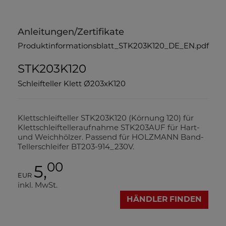
Anleitungen/Zertifikate
Produktinformationsblatt_STK203K120_DE_EN.pdf
STK203K120
Schleifteller Klett Ø203xK120
Klettschleifteller STK203K120 (Körnung 120) für
Klettschleiftelleraufnahme STK203AUF für Hart-
und Weichhölzer. Passend für HOLZMANN Band-
Tellerschleifer BT203-914_230V.
00
5,
EUR
inkl. MwSt.
HÄNDLER FINDEN