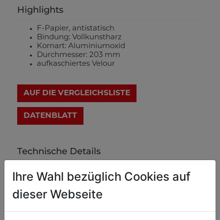
Highlights
F-Papier, antistatisch
Bindung: Vollkunstharz
Kornart: Aluminiumoxid
Durchmesser: 203 mm
aufkaschiertes Velour
AUF DIE VERGLEICHSLISTE
DATENBLATT
Technische Details
Ihre Wahl bezüglich Cookies auf
Gewicht
dieser Webseite
0.20
Bruttogewicht in kg
0.10