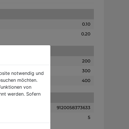
0.10
0.20
200
300
ebsite notwendig und
esuchen möchten.
400
Funktionen von
hnt werden. Sofern
9120058373633
5