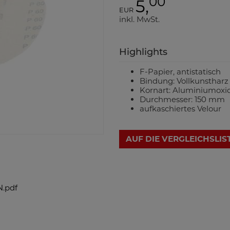
00
5,
EUR
inkl. MwSt.
Highlights
F-Papier, antistatisch
Bindung: Vollkunstharz
Kornart: Aluminiumoxi
Durchmesser: 150 mm
aufkaschiertes Velour
AUF DIE VERGLEICHSLIS
N.pdf