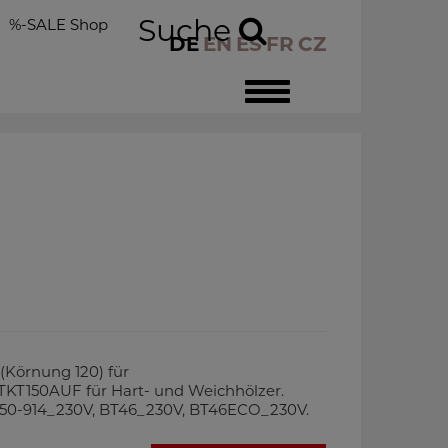
Suche
%-SALE Shop
DE
EN
ES
FR
CZ
Toggle
navigation
 (Körnung 120) für
STKT150AUF für Hart- und Weichhölzer.
0-914_230V, BT46_230V, BT46ECO_230V.