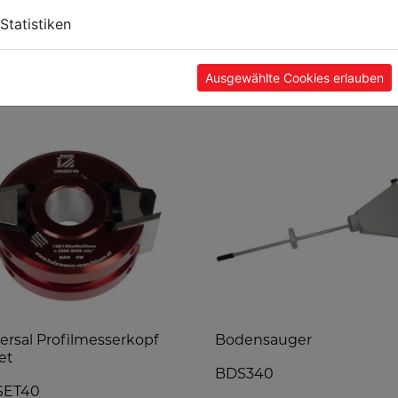
Statistiken
TE
Ausgewählte Cookies erlauben
ersal Profilmesserkopf
Bodensauger
et
BDS340
SET40