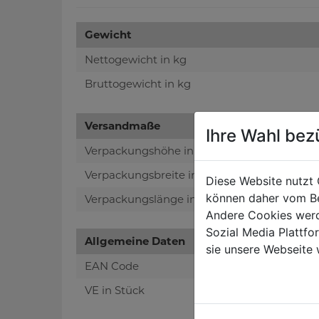
Gewicht
Nettogewicht in kg
Bruttogewicht in kg
Versandmaße
Ihre Wahl bez
Verpackungshöhe in mm
Verpackungsbreite in mm
Diese Website nutzt 
können daher vom Be
Verpackungslänge in mm
Andere Cookies werd
Sozial Media Plattf
Allgemeine Daten
sie unsere Webseite 
EAN Code
VE in Stück