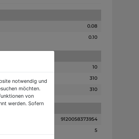
0.08
0.10
10
310
ebsite notwendig und
esuchen möchten.
310
Funktionen von
hnt werden. Sofern
9120058373954
5