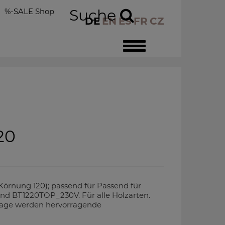
%-SALE Shop
Suche
DE
EN
ES
FR
CZ
Toggle
navigation
20
Körnung 120); passend für Passend für
BT1220TOP_230V. Für alle Holzarten.
rlage werden hervorragende