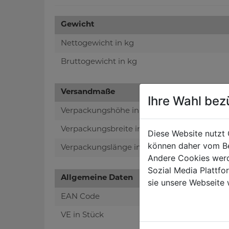
Gewicht
Nettogewicht in kg
Bruttogewicht in kg
Versandmaße
Ihre Wahl bez
Verpackungshöhe in mm
Verpackungsbreite in mm
Diese Website nutzt 
können daher vom Be
Verpackungslänge in mm
Andere Cookies werd
Sozial Media Plattf
Allgemeine Daten
sie unsere Webseite 
EAN Code
VE in Stück