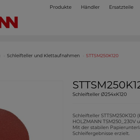
Produkte
Händler
Ersatzteile
g
Schleifteller und Klettaufnahmen
STTSM250K120
STTSM250K1
Schleifteller Ø254xK120
Schleifteller STTSM250K120 (
HOLZMANN TSM250_230V und 
Mit der stabilen Papierunte
Schleifergebnisse erzielt.