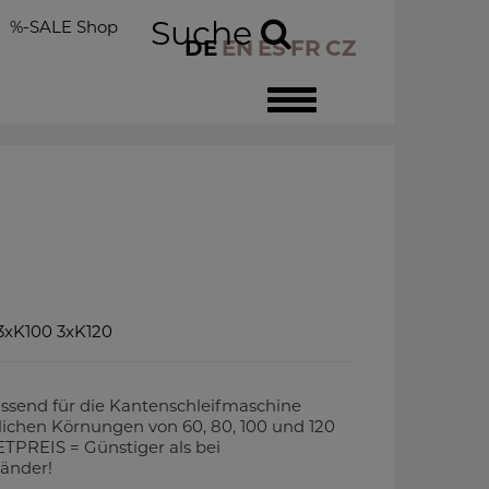
Suche
%-SALE Shop
DE
EN
ES
FR
CZ
Toggle
navigation
3xK100 3xK120
ssend für die Kantenschleifmaschine
ichen Körnungen von 60, 80, 100 und 120
ETPREIS = Günstiger als bei
bänder!