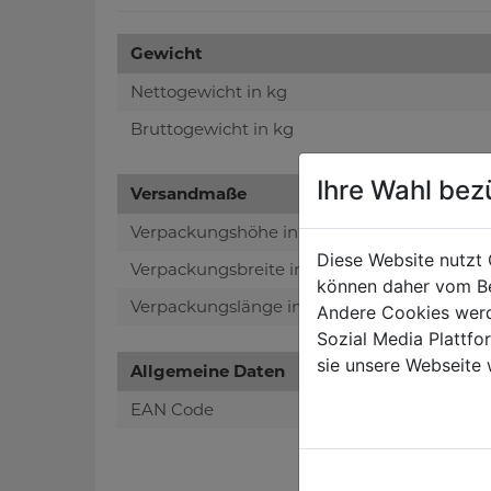
Gewicht
Nettogewicht in kg
Bruttogewicht in kg
Ihre Wahl bez
Versandmaße
Verpackungshöhe in mm
Diese Website nutzt 
Verpackungsbreite in mm
können daher vom Be
Verpackungslänge in mm
Andere Cookies werd
Sozial Media Plattf
sie unsere Webseite 
Allgemeine Daten
EAN Code