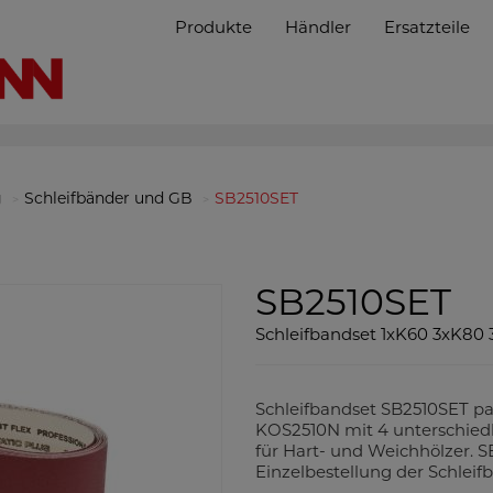
Produkte
Händler
Ersatzteile
g
Schleifbänder und GB
SB2510SET
SB2510SET
Schleifbandset 1xK60 3xK80 
Schleifbandset SB2510SET pa
KOS2510N mit 4 unterschiedl
für Hart- und Weichhölzer. S
Einzelbestellung der Schleif