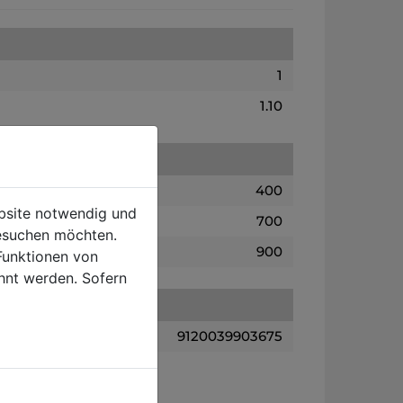
1
1.10
400
ebsite notwendig und
700
esuchen möchten.
900
Funktionen von
hnt werden. Sofern
9120039903675