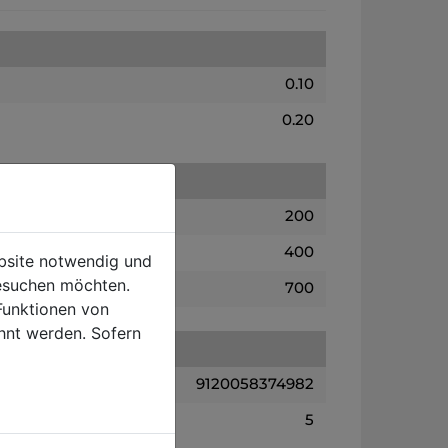
0.10
0.20
200
400
ebsite notwendig und
esuchen möchten.
700
Funktionen von
hnt werden. Sofern
9120058374982
5