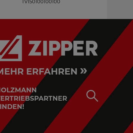
TV150100100100
SLW60
»
MEHR ERFAHREN
HOLZMANN
ERTRIEBSPARTNER
INDEN!