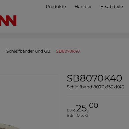
Produkte
Händler
Ersatzteile
g
Schleifbänder und GB
SB8070K40
SB8070K40
Schleifband 8070x150xK40
00
25,
EUR
inkl. MwSt.