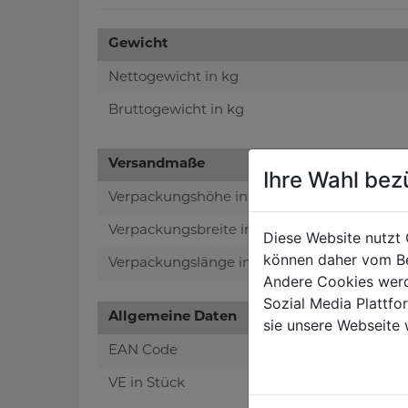
Gewicht
Nettogewicht in kg
Bruttogewicht in kg
Versandmaße
Ihre Wahl bez
Verpackungshöhe in mm
Verpackungsbreite in mm
Diese Website nutzt 
können daher vom Be
Verpackungslänge in mm
Andere Cookies werd
Sozial Media Plattf
Allgemeine Daten
sie unsere Webseite 
EAN Code
VE in Stück