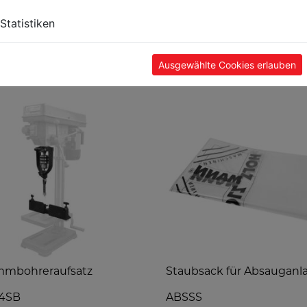
Statistiken
Ausgewählte Cookies erlauben
TE
mmbohreraufsatz
Staubsack für Absauganl
4SB
ABSSS