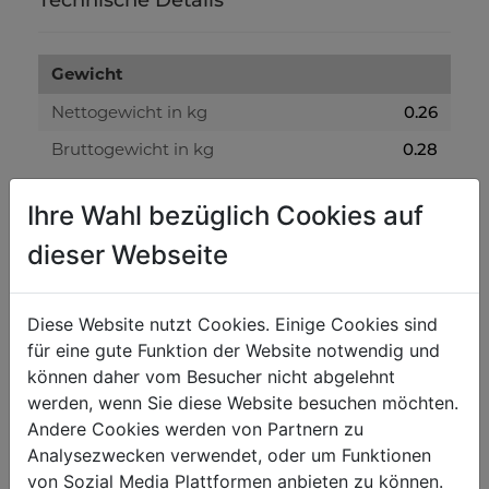
Technische Details
Gewicht
Nettogewicht in kg
0.26
Bruttogewicht in kg
0.28
Ihre Wahl bezüglich Cookies auf
Versandmaße
dieser Webseite
Verpackungshöhe in mm
245
Verpackungsbreite in mm
245
Diese Website nutzt Cookies. Einige Cookies sind
Verpackungslänge in mm
565
für eine gute Funktion der Website notwendig und
können daher vom Besucher nicht abgelehnt
Allgemeine Daten
werden, wenn Sie diese Website besuchen möchten.
Andere Cookies werden von Partnern zu
EAN Code
9120039901480
Analysezwecken verwendet, oder um Funktionen
VE in Stück
5
von Sozial Media Plattformen anbieten zu können.