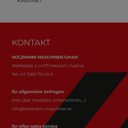
KSB315SET
T
KONTAKT
HOLZMANN MASCHINEN GmbH
Marktplatz 4 | 4170 Haslach | Austria
Tel:+43 7289 715 62-0
für allgemeine Anfragen
(Info über Produkte, Unternehmen,...):
info@holzmann-maschinen.at
für After-sales-Service