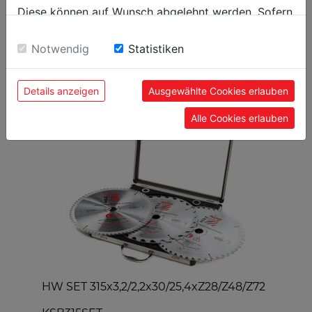
Diese können auf Wunsch abgelehnt werden. Sofern
sie unsere Webseite weiter nutzen, geben Sie
Einwilligung zu unseren Cookies.
Notwendig
Statistiken
BELIEBTE PRODUKTE
Details anzeigen
Ausgewählte Cookies erlauben
Alle Cookies erlauben
HW SET 315x3,2/2,2x30/25,4xZ28/Z48/Z72
Y