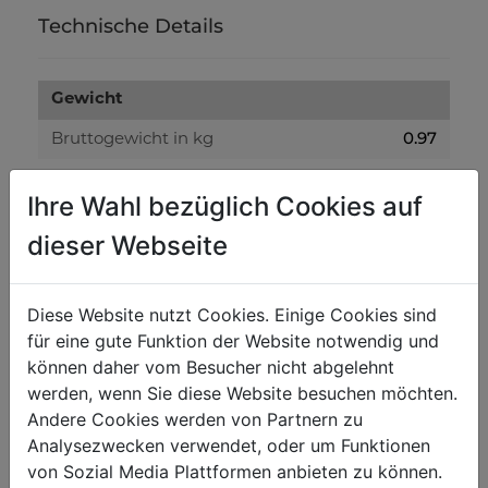
Technische Details
Gewicht
0.97
Bruttogewicht in kg
0.95
Nettogewicht in kg
Ihre Wahl bezüglich Cookies auf
dieser Webseite
Versandmaße
100
Verpackungsbreite in mm
Diese Website nutzt Cookies. Einige Cookies sind
100
Verpackungslänge in mm
für eine gute Funktion der Website notwendig und
50
Verpackungshöhe in mm
können daher vom Besucher nicht abgelehnt
werden, wenn Sie diese Website besuchen möchten.
Andere Cookies werden von Partnern zu
Allgemeine Daten
Analysezwecken verwendet, oder um Funktionen
9120058375965
EAN Code
von Sozial Media Plattformen anbieten zu können.