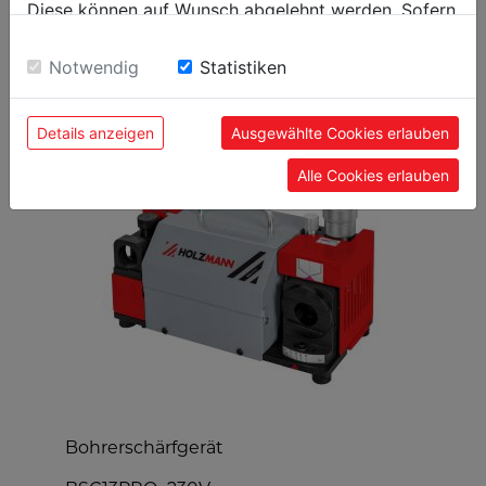
Diese können auf Wunsch abgelehnt werden. Sofern
sie unsere Webseite weiter nutzen, geben Sie
Einwilligung zu unseren Cookies.
Notwendig
Statistiken
BELIEBTE PRODUKTE
Details anzeigen
Ausgewählte Cookies erlauben
Alle Cookies erlauben
Bohrerschärfgerät
m