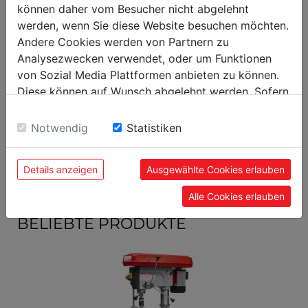
Versandmaße
können daher vom Besucher nicht abgelehnt
werden, wenn Sie diese Website besuchen möchten.
500
Verpackungsbreite in mm
Andere Cookies werden von Partnern zu
1.000
Verpackungslänge in mm
Analysezwecken verwendet, oder um Funktionen
von Sozial Media Plattformen anbieten zu können.
100
Verpackungshöhe in mm
Diese können auf Wunsch abgelehnt werden. Sofern
sie unsere Webseite weiter nutzen, geben Sie
Allgemeine Daten
Einwilligung zu unseren Cookies.
Notwendig
Statistiken
9120058376030
EAN Code
Details anzeigen
Ausgewählte Cookies erlauben
Alle Cookies erlauben
BELIEBTE PRODUKTE