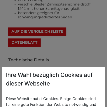
hohe Leistung
verschleißfester Zahnspitzenschneidstoff
M42 mit hoher Schnittgenauigkeit
besonders geeignet für
schwingungreduziertes Sägen
AUF DIE VERGLEICHSLISTE
DATENBLATT
Technische Details
Ihre Wahl bezüglich Cookies auf
Gewicht
dieser Webseite
0.44
Bruttogewicht in kg
0.42
Nettogewicht in kg
Diese Website nutzt Cookies. Einige Cookies sind
für eine gute Funktion der Website notwendig und