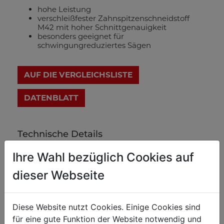
hohe Leistung
verschleißfester Zahnspitzenschneidstoff
M42 mit hoher Schnittgenauigkeit
besonders geeignet für
schwingungreduziertes Sägen
AUF DIE VERGLEICHSLISTE
DATENBLATT
Technische Details
Ihre Wahl bezüglich Cookies auf
Gewicht
dieser Webseite
Nettogewicht in kg
0.10
Bruttogewicht in kg
0.12
Diese Website nutzt Cookies. Einige Cookies sind
für eine gute Funktion der Website notwendig und