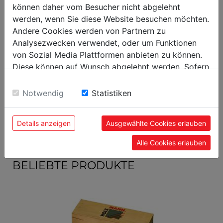
können daher vom Besucher nicht abgelehnt
Versandmaße
werden, wenn Sie diese Website besuchen möchten.
Verpackungshöhe in mm
100
Andere Cookies werden von Partnern zu
Verpackungsbreite in mm
500
Analysezwecken verwendet, oder um Funktionen
von Sozial Media Plattformen anbieten zu können.
Verpackungslänge in mm
1.000
Diese können auf Wunsch abgelehnt werden. Sofern
sie unsere Webseite weiter nutzen, geben Sie
Allgemeine Daten
Einwilligung zu unseren Cookies.
Notwendig
Statistiken
EAN Code
9120039908311
Details anzeigen
Ausgewählte Cookies erlauben
Alle Cookies erlauben
BELIEBTE PRODUKTE