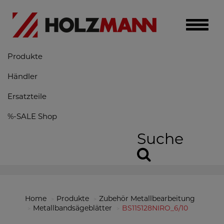
Toggle
naviga
Produkte
Händler
Ersatzteile
%-SALE Shop
Suche
Home
Produkte
Zubehör Metallbearbeitung
Metallbandsägeblätter
BS115128NIRO_6/10