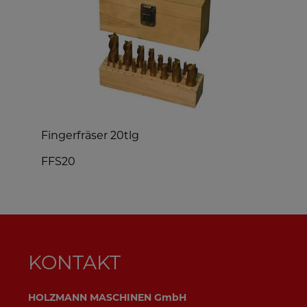
Fingerfräser 20tlg
S
3
FFS20
S
KONTAKT
HOLZMANN MASCHINEN GmbH