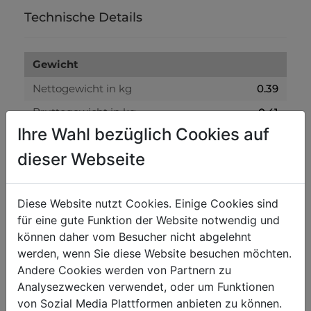
Technische Details
Gewicht
Nettogewicht in kg
0.39
Bruttogewicht in kg
0.41
Ihre Wahl bezüglich Cookies auf
Versandmaße
dieser Webseite
Verpackungshöhe in mm
55
Verpackungsbreite in mm
800
Diese Website nutzt Cookies. Einige Cookies sind
für eine gute Funktion der Website notwendig und
Verpackungslänge in mm
1.200
können daher vom Besucher nicht abgelehnt
werden, wenn Sie diese Website besuchen möchten.
Allgemeine Daten
Andere Cookies werden von Partnern zu
Analysezwecken verwendet, oder um Funktionen
EAN Code
9120058373039
von Sozial Media Plattformen anbieten zu können.