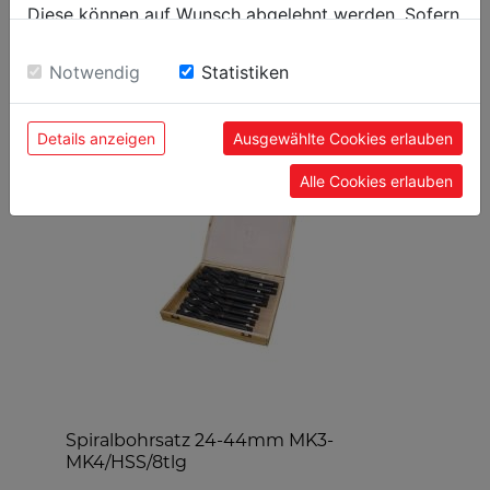
Diese können auf Wunsch abgelehnt werden. Sofern
sie unsere Webseite weiter nutzen, geben Sie
Einwilligung zu unseren Cookies.
Notwendig
Statistiken
BELIEBTE PRODUKTE
Details anzeigen
Ausgewählte Cookies erlauben
Alle Cookies erlauben
Spiralbohrsatz 24-44mm MK3-
d
MK4/HSS/8tlg