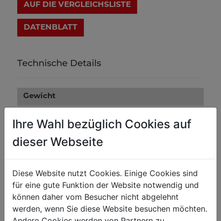
AUF DIE VERGLEICHSLISTE
DATENBLATT
Technische Details
Gewicht
0.10
Nettogewicht in kg
Ihre Wahl bezüglich Cookies auf
0.12
Bruttogewicht in kg
dieser Webseite
Versandmaße
Diese Website nutzt Cookies. Einige Cookies sind
100
Verpackungshöhe in mm
für eine gute Funktion der Website notwendig und
können daher vom Besucher nicht abgelehnt
500
Verpackungsbreite in mm
werden, wenn Sie diese Website besuchen möchten.
1.000
Verpackungslänge in mm
Andere Cookies werden von Partnern zu