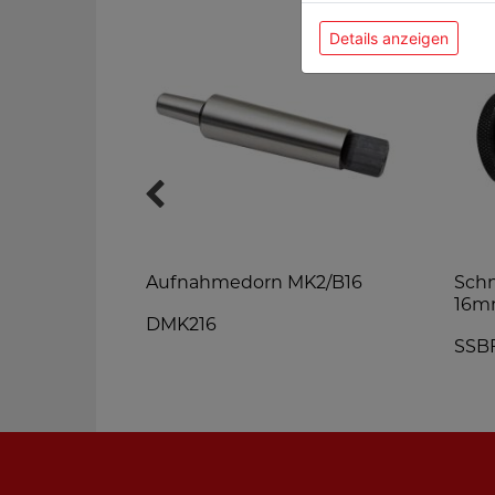
Details anzeigen
bstock
Aufnahmedorn MK2/B16
Schn
16m
DMK216
SSBF