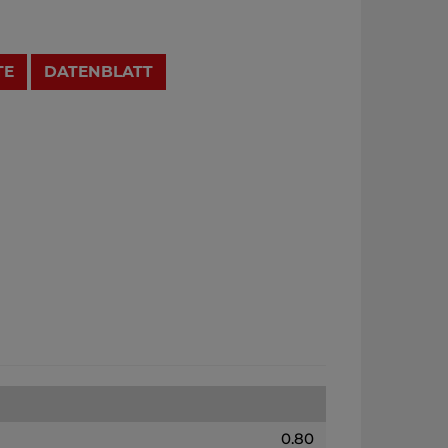
TE
DATENBLATT
0.80