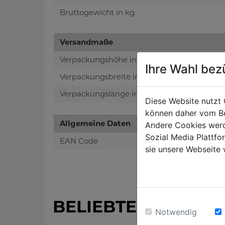
Bruttogewicht in kg
Versandmaße
Verpackungshöhe in mm
Ihre Wahl bez
Verpackungsbreite in mm
Verpackungslänge in mm
Diese Website nutzt 
können daher vom Be
Allgemeine Daten
Andere Cookies werd
Sozial Media Plattf
EAN Code
sie unsere Webseite 
BELIEBTE PRODUK
Notwendig