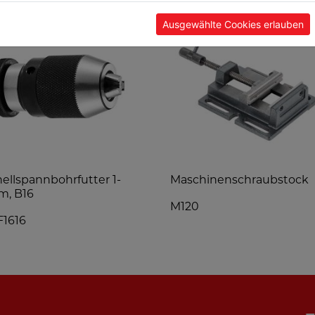
Ausgewählte Cookies erlauben
ellspannbohrfutter 1-
Maschinenschraubstock
m, B16
M120
1616