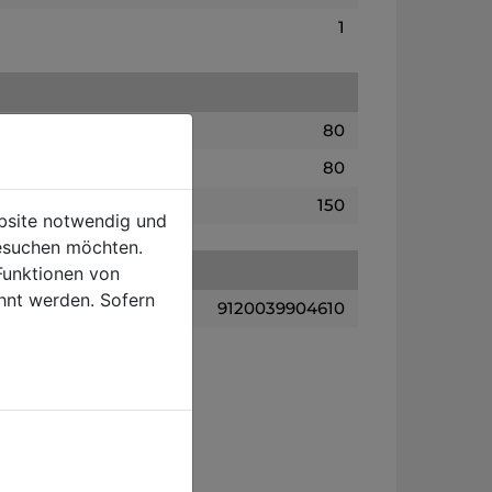
1
80
80
150
ebsite notwendig und
esuchen möchten.
Funktionen von
hnt werden. Sofern
9120039904610