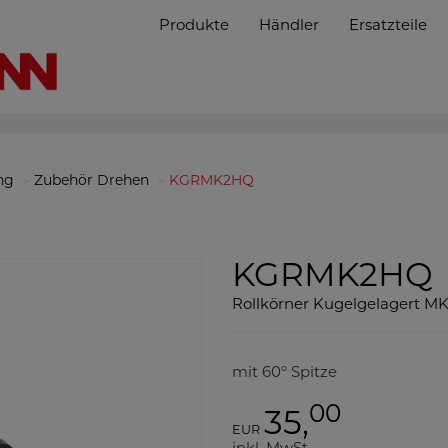
Produkte
Händler
Ersatzteile
ng
Zubehör Drehen
KGRMK2HQ
KGRMK2HQ
Rollkörner Kugelgelagert M
mit 60° Spitze
00
35,
EUR
inkl. MwSt.