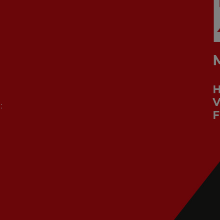
V
:
F