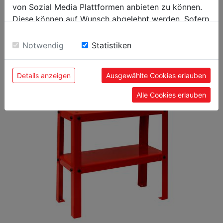
EAN Code
9120039905501
von Sozial Media Plattformen anbieten zu können.
Diese können auf Wunsch abgelehnt werden. Sofern
sie unsere Webseite weiter nutzen, geben Sie
Einwilligung zu unseren Cookies.
Notwendig
Statistiken
EMPFOHLENES ZUBEHÖR ZUM
PRODUKT
Details anzeigen
Ausgewählte Cookies erlauben
Alle Cookies erlauben