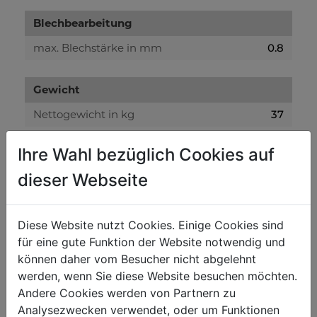
Blechbearbeitung
max. Blechstärke in mm
0.8
Gewicht
Nettogewicht in kg
37
Bruttogewicht in kg
39
Ihre Wahl bezüglich Cookies auf
dieser Webseite
Versandmaße
Verpackungshöhe in mm
380
Diese Website nutzt Cookies. Einige Cookies sind
Verpackungsbreite in mm
280
für eine gute Funktion der Website notwendig und
Verpackungslänge in mm
950
können daher vom Besucher nicht abgelehnt
werden, wenn Sie diese Website besuchen möchten.
Andere Cookies werden von Partnern zu
Allgemeine Daten
Analysezwecken verwendet, oder um Funktionen